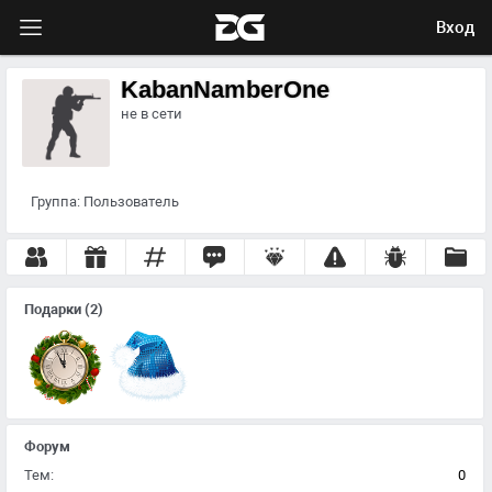
Вход
KabanNamberOne
не в сети
Группа:
Пользователь
Подарки
(2)
Форум
Тем:
0