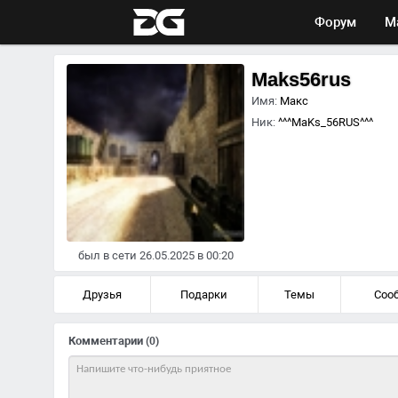
Форум
М
Maks56rus
Имя:
Макс
Ник:
^^^MaKs_56RUS^^^
был в сети 26.05.2025 в 00:20
Друзья
Подарки
Темы
Соо
Комментарии
(0)