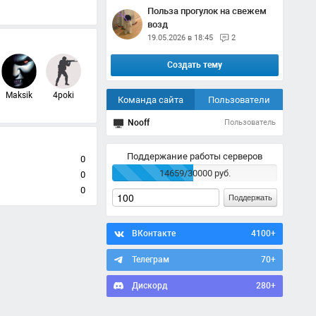
Польза прогулок на свежем
возд
19.05.2026 в 18:45
2
Создать тему
Maksik
4poki
Команда сайта
Пользователи
Nooff
Пользователь
Поддержание работы серверов
0
14659/30000 руб.
0
0
Поддержать
ВКонтакте
4100+
Телеграм
70+
Дискорд
280+