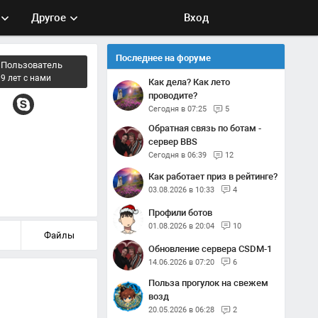
Другое
Вход
Последнее на форуме
Пользователь
9 лет с нами
Как дела? Как лето
проводите?
Сегодня в 07:25
5
Обратная связь по ботам -
сервер BBS
Сегодня в 06:39
12
Как работает приз в рейтинге?
03.08.2026 в 10:33
4
Профили ботов
01.08.2026 в 20:04
10
Файлы
Обновление сервера CSDM-1
14.06.2026 в 07:20
6
Польза прогулок на свежем
возд
20.05.2026 в 06:28
2