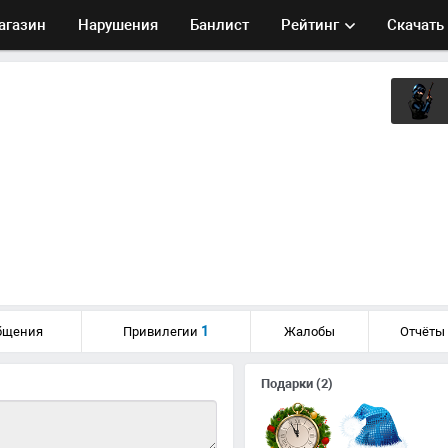
агазин
Нарушения
Банлист
Рейтинг
Скачать
1
бщения
Привилегии
Жалобы
Отчёты
Подарки
(2)