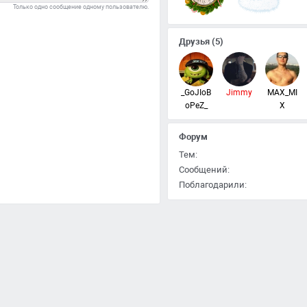
Только одно сообщение одному пользователю.
Друзья
(5)
_GoJIoB
Jimmy
MAX_MI
oPeZ_
X
Форум
Тем:
Сообщений:
Поблагодарили: