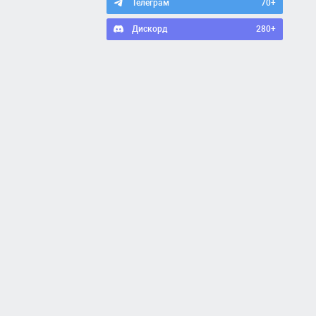
Телеграм
70+
Дискорд
280+