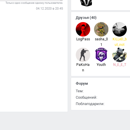
Только одно сообщение одному пользователю.
04.12.2020 в 20:45
Друзья
(40)
LogPass
sasha_0
KiLLeD_b
1
ut_not
PaKoHa
Youth
N_E_E_T
n
Форум
Тем:
Сообщений:
Поблагодарили: