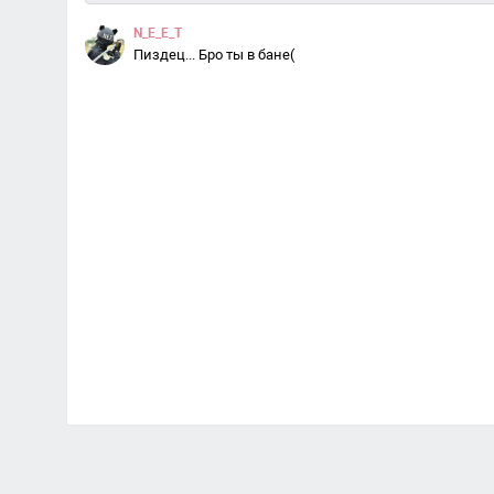
N_E_E_T
Пиздец... Бро ты в бане(