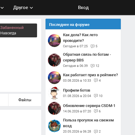
Другое
Вход
Последнее на форуме
Забаненный
Навсегда
Как дела? Как лето
проводите?
Сегодня в 07:25
5
Обратная связь по ботам -
сервер BBS
Сегодня в 06:39
12
Как работает приз в рейтинге?
03.08.2026 в 10:33
4
Профили ботов
01.08.2026 в 20:04
10
Файлы
Обновление сервера CSDM-1
14.06.2026 в 07:20
6
Польза прогулок на свежем
возд
20.05.2026 в 06:28
2