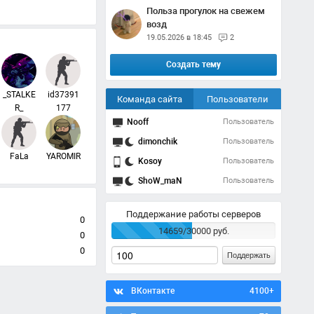
Польза прогулок на свежем
возд
19.05.2026 в 18:45
2
Создать тему
_STALKE
id37391
Команда сайта
Пользователи
R_
177
Nooff
Пользователь
dimonchik
Пользователь
FaLa
YAROMIR
Kosoy
Пользователь
ShoW_maN
Пользователь
Поддержание работы серверов
0
14659/30000 руб.
0
0
Поддержать
ВКонтакте
4100+