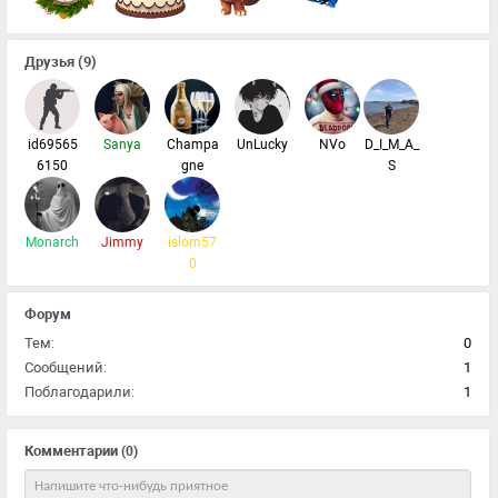
Друзья
(9)
id69565
Sanya
Champa
UnLucky
NVo
D_I_M_A_
6150
gne
S
Monarch
Jimmy
islom57
0
Форум
Тем:
0
Сообщений:
1
Поблагодарили:
1
Комментарии
(0)