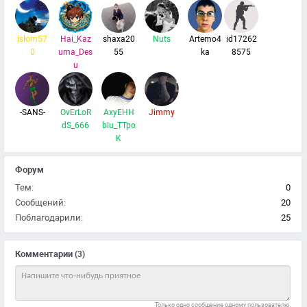
islom57
Hai_Kaz
shaxa20
Nuts
Artemo4
id17262
0
uma_Des
55
ka
8575
u
-SANS-
OvErLoR
AxyEHH
Jimmy
dS_666
bIu_TTpo
K
Форум
Тем:
0
Сообщений:
20
Поблагодарили:
25
Комментарии
(3)
Только одно сообщение одному пользователю.