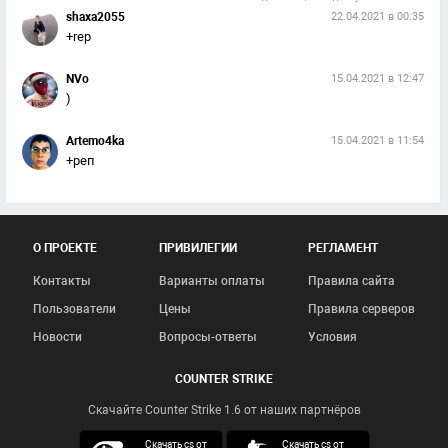
shaxa2055
22.04.2021 в 00:35
+rep
NVo
15.04.2021 в 12:47
)
Artemo4ka
15.04.2021 в 11:54
+реп
О ПРОЕКТЕ
ПРИВИЛЕГИИ
РЕГЛАМЕНТ
Контакты
Варианты оплаты
Правила сайта
Пользователи
Цены
Правила серверов
Новости
Вопросы-ответы
Условия
COUNTER STRIKE
Скачайте Counter Strike 1.6 от наших партнёров
скачать кс 1.6
Скачать cs от
Скачать cs от