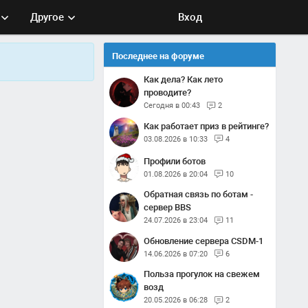
Другое
Вход
Последнее на форуме
Как дела? Как лето
проводите?
Сегодня в 00:43
2
Как работает приз в рейтинге?
03.08.2026 в 10:33
4
Профили ботов
01.08.2026 в 20:04
10
Обратная связь по ботам -
сервер BBS
24.07.2026 в 23:04
11
Обновление сервера CSDM-1
14.06.2026 в 07:20
6
Польза прогулок на свежем
возд
20.05.2026 в 06:28
2