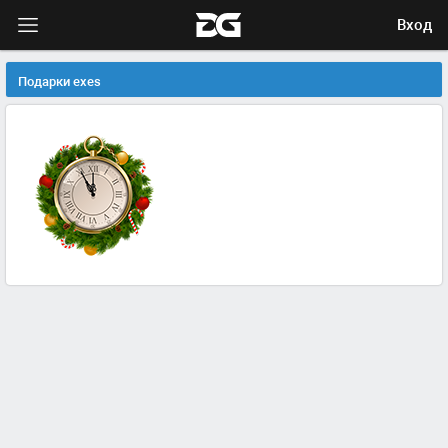
Вход
Подарки exes