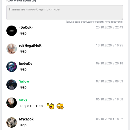
Комментарии
(8)
Только одно сообщение одному пользователю.
-DoCoR-
20.10.2020 в 22:43
+rep
roBHogaB4uK
18.10.2020 в 10:25
+rep
EnderDe
09.10.2020 в 20:18
+rep
Yellow
07.10.2020 в 09:33
+rep
swoy
06.10.2020 в 18:58
-rep, а не +rep
Mycapok
06.10.2020 в 18:52
+rep