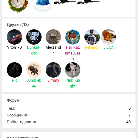
Друзья
(13)
Viton_xD
DunkaH
Alexsand
Hai_Kaz
Rebenok
JIuCA
olic
r
uma_Des
u
elio
Bumbleb
Jimmy
Pink_Kni
ee
ght
Форум
Тем:
0
Сообщений:
7
Поблагодарили:
40