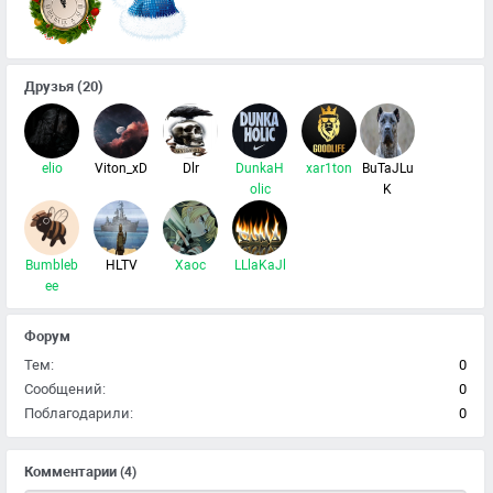
Друзья
(20)
elio
Viton_xD
Dlr
DunkaH
xar1ton
BuTaJLu
olic
K
Bumbleb
HLTV
Xaoc
LLlaKaJl
ee
Форум
Тем:
0
Сообщений:
0
Поблагодарили:
0
Комментарии
(4)