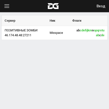
Вход
Сервер
Ник
Флаги
ПОЗИТИВНЫЕ ЗОМБИ
ab
c
d
e
f
j
k
m
n
o
p
q
r
s
t
u
Mixspace
46.174.48.48:27211
a
b
c
d
e