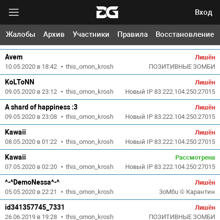
Вход
Player (1)
Лишён
Жалобы
Архив
Участники
Правила
Восстановление
11.05.2020 в 15:49
•
this_omon_krosh
ПОЗИТИВНЫЕ ЗОМБИ
Avem
Лишён
10.05.2020 в 18:42
•
this_omon_krosh
ПОЗИТИВНЫЕ ЗОМБИ
KoLToNN
Лишён
09.05.2020 в 23:12
•
this_omon_krosh
Новый IP 83.222.104.250:27015
A shard of happiness :3
Лишён
09.05.2020 в 23:08
•
this_omon_krosh
Новый IP 83.222.104.250:27015
Kawaii
Лишён
08.05.2020 в 01:22
•
this_omon_krosh
Новый IP 83.222.104.250:27015
Kawaii
Рассмотрена
07.05.2020 в 02:20
•
this_omon_krosh
Новый IP 83.222.104.250:27015
^-^DemoNessa^-^
Лишён
05.05.2020 в 22:21
•
this_omon_krosh
3oMбu © Карантин
id341357745_7331
Лишён
26.06.2019 в 19:28
•
this_omon_krosh
ПОЗИТИВНЫЕ ЗОМБИ