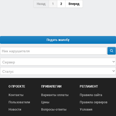
Назад
1
2
Вперед
Подать жалобу
О ПРОЕКТЕ
ПРИВИЛЕГИИ
РЕГЛАМЕНТ
Контакты
Варианты оплаты
Правила сайта
Пользователи
Цены
Правила серверов
Новости
Вопросы-ответы
Условия