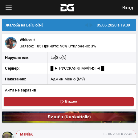
Вход
Жалоба на Le[Gio[N]
05.06.2020 в 19:39
Whiteout
Заявок: 185
Принято: 96%
Отклонено: 3%
Нарушитель:
Le[Gio[N]
Сервер:
█ ► РУССКАЯ © МАФИЯ ◄ █
Наказание:
Админ Меню (М9)
Анти не заразив
Видео
Лишён
(
)
DunkaHolic
MaNiaK
05.06.2020 в 22:40