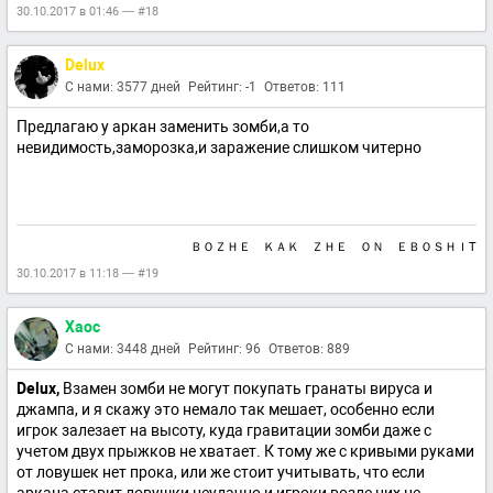
30.10.2017 в 01:46 — #18
Delux
С нами: 3577 дней
Рейтинг: -1
Ответов: 111
Предлагаю у аркан заменить зомби,а то
невидимость,заморозка,и заражение слишком читерно
ＢＯＺＨＥ ＫＡＫ ＺＨＥ ＯＮ ＥＢＯＳＨＩT
30.10.2017 в 11:18 — #19
Xaoc
С нами: 3448 дней
Рейтинг: 96
Ответов: 889
Delux,
Взамен зомби не могут покупать гранаты вируса и
джампа, и я скажу это немало так мешает, особенно если
игрок залезает на высоту, куда гравитации зомби даже с
учетом двух прыжков не хватает. К тому же с кривыми руками
от ловушек нет прока, или же стоит учитывать, что если