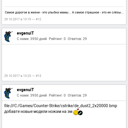
Самое дорогое в жизни - это улыбка мамы... А самое страшное - это ее слёзы...
29.10.2017 в 13:19 — #12
evgenuiT
С нами: 3950 дней
Рейтинг: 0
Ответов: 29
29.10.2017 в 13:23 — #13
evgenuiT
С нами: 3950 дней
Рейтинг: 0
Ответов: 29
file:///C:/Games/Counter-Strike/cstrike/de_dust2_2x20000.bmp
добавте новые модели ножам на зм