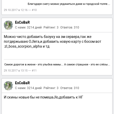
Благодаря снегу можно уединиться даже в городской толпе…
29.10.2017 в 12:16 — #10
EsCoBaR
С нами: 3214 дней
Рейтинг: 3
Ответов: 310
Можно чисто добавить базуку на зм сервера,так же
потдержываю ОJlега,и добавить новую карту с босом вот
:zl_boss_scorpion_alpha и тд
Самое дорогое в жизни - это улыбка мамы... А самое страшное - это ее слёзы...
29.10.2017 в 13:15 — #11
EsCoBaR
С нами: 3214 дней
Рейтинг: 3
Ответов: 310
И скины новые бы не помешаJlо,добавить к НГ