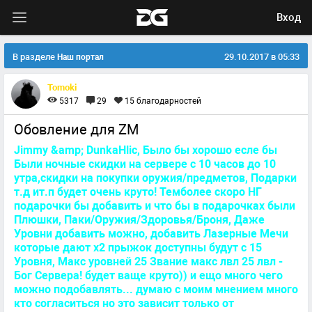
Вход
В разделе
29.10.2017 в 05:33
Наш портал
Tomoki
5317
29
15
благодарностей
Обовление для ZM
Jimmy &amp; DunkaHlic, Было бы хорошо есле бы
Были ночные скидки на сервере с 10 часов до 10
утра,скидки на покупки оружия/предметов, Подарки
т.д ит.п будет очень круто! Темболее скоро НГ
подарочки бы добавить и что бы в подарочках были
Плюшки, Паки/Оружия/Здоровья/Броня, Даже
Уровни добавить можно, добавить Лазерные Мечи
которые дают х2 прыжок доступны будут с 15
Уровня, Макс уровней 25 Звание макс лвл 25 лвл -
Бог Сервера! будет ваще круто)) и ещо много чего
можно подобавлять... думаю с моим мнением много
кто согласиться но это зависит только от