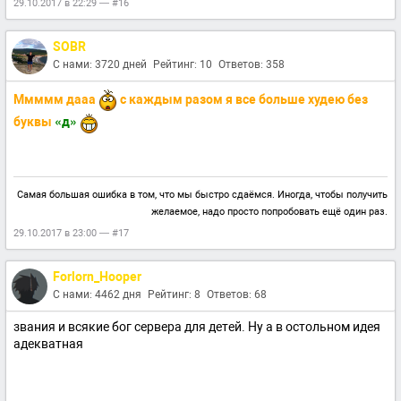
29.10.2017 в 22:29 — #16
SOBR
С нами: 3720 дней
Рейтинг: 10
Ответов: 358
Ммммм дааа
с каждым разом я все больше худею без
буквы
«д»
Самая большая ошибка в том, что мы быстро сдаёмся. Иногда, чтобы получить
желаемое, надо просто попробовать ещё один раз.
29.10.2017 в 23:00 — #17
Forlorn_Hooper
С нами: 4462 дня
Рейтинг: 8
Ответов: 68
звания и всякие бог сервера для детей. Ну а в остольном идея
адекватная