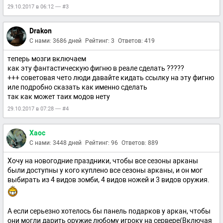
29.10.2017 в 06:12 — #3
Drakon
С нами: 3686 дней
Рейтинг: 3
Ответов: 419
теперь мозги включаем
как эту фантастическую фигню в реале сделать ?????
+++ советовая чето люди давайте кидать ссылку на эту фигню
иле подробно сказать как именно сделать
так как может таих модов нету
29.10.2017 в 07:28 — #4
Xaoc
С нами: 3448 дней
Рейтинг: 96
Ответов: 889
Хочу на новогодние праздники, чтобы все сезоны арканы
были доступны у кого куплено все сезоны арканы, и он мог
выбирать из 4 видов зомби, 4 видов ножей и 3 видов оружия.
А если серьезно хотелось бы панель подарков у аркан, чтобы
они могли дарить оружие любому игроку на сервере(Включая