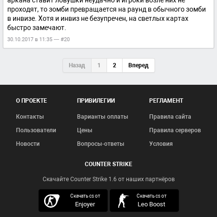
аркана ставит ловушки неудачно и игроки возле них не
проходят, то зомби превращается на раунд в обычного зомби
в инвизе. Хотя и инвиз не безупречен, на светлых картах
быстро замечают.
30.10.2017 в 11:35 — #20
Назад
1
2
Вперед
О ПРОЕКТЕ
ПРИВИЛЕГИИ
РЕГЛАМЕНТ
Контакты
Варианты оплаты
Правила сайта
Пользователи
Цены
Правила серверов
Новости
Вопросы-ответы
Условия
COUNTER STRIKE
Скачайте Counter Strike 1.6 от наших партнёров
скачать кс 1.6
Скачать cs от
Скачать cs от
Enjoyer
Leo Boost