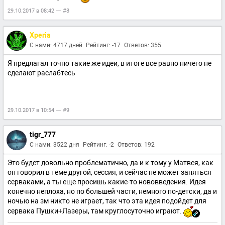
29.10.2017 в 08:42 — #8
Xperia
С нами: 4717 дней
Рейтинг: -17
Ответов: 355
Я предлагал точно такие же идеи, в итоге все равно ничего не
сделают раслабтесь
29.10.2017 в 10:54 — #9
tigr_777
С нами: 3522 дня
Рейтинг: -2
Ответов: 192
Это будет довольно проблематично, да и к тому у Матвея, как
он говорил в теме другой, сессия, и сейчас не может заняться
серваками, а ты еще просишь какие-то нововведения. Идея
конечно неплоха, но по большей части, немного по-детски, да и
ночью на зм никто не играет, так что эта идея подойдет для
сервака Пушки+Лазеры, там круглосуточно играют.