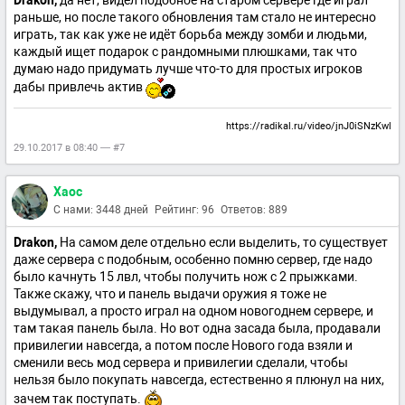
Drakon,
да нет, видел подобное на старом сервере где играл
раньше, но после такого обновления там стало не интересно
играть, так как уже не идёт борьба между зомби и людьми,
каждый ищет подарок с рандомными плюшками, так что
думаю надо придумать лучше что-то для простых игроков
дабы привлечь актив
https://radikal.ru/video/jnJ0iSNzKwl
29.10.2017 в 08:40 — #7
Xaoc
С нами: 3448 дней
Рейтинг: 96
Ответов: 889
Drakon,
На самом деле отдельно если выделить, то существует
даже сервера с подобным, особенно помню сервер, где надо
было качнуть 15 лвл, чтобы получить нож с 2 прыжками.
Также скажу, что и панель выдачи оружия я тоже не
выдумывал, а просто играл на одном новогоднем сервере, и
там такая панель была. Но вот одна засада была, продавали
привилегии навсегда, а потом после Нового года взяли и
сменили весь мод сервера и привилегии сделали, чтобы
нельзя было покупать навсегда, естественно я плюнул на них,
зачем так поступать.