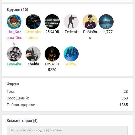
Друзья
(15)
Hai_Kaz
Generalis
25KADR
FederaL
DoMoBo
tigr_777
uma_Des
simus
u
u
Leno4ka
Khalifa
ProSkill1
Alexey
5220
Форум
Тем:
23
Сообщений:
358
Поблагодарили:
1865
Комментарии
(4)