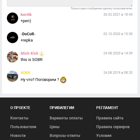
Только одно сообщение одному пользователю.
ken4ik
26.02.2021 в 18:45
+реп)
-DoCoR-
02.10.2020 в 15:30
+repka
MisS-KisS
24.08.2020 в 14:39
this is SOBR
SOBR
24.08.2019 в 08:20
Ну что? Поговорим ?
О ПРОЕКТЕ
ПРИВИЛЕГИИ
РЕГЛАМЕНТ
Контакты
Варианты оплаты
Правила сайта
Пользователи
Цены
Правила серверов
Новости
Вопросы-ответы
Условия