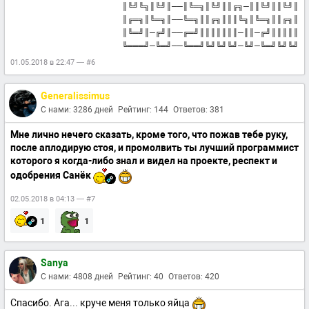
║╚╝╚╗║╚╝║──║╚═╗║╚╝║║╔╗─║║╚╝║║╚╝║
║╔═╗║╚═╗║──╚═╗║║╔╗║║║╚╗║╚═╗║║╔╗║
║╚═╝║─╔╝║──╔═╝║║║║║║║─║║─╔╝║║║║║
╚═══╝─╚═╝──╚══╝╚╝╚╝╚╝─╚╝─╚═╝╚╝╚╝
01.05.2018 в 22:47 — #6
Generalissimus
С нами: 3286 дней
Рейтинг: 144
Ответов: 381
Мне лично нечего сказать, кроме того, что пожав тебе руку,
после аплодирую стоя, и промолвить ты лучший программист
которого я когда-либо знал и видел на проекте, респект и
одобрения Санёк
02.05.2018 в 04:13 — #7
1
1
Sanya
С нами: 4808 дней
Рейтинг: 40
Ответов: 420
Спасибо. Ага... круче меня только яйца