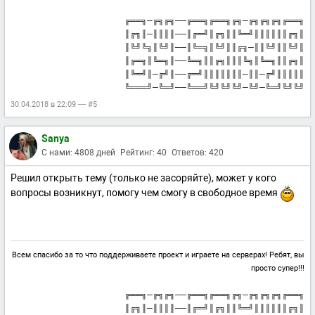
╔══╗─╔╗╔╗──╔══╗╔══╗╔╗─╔╗╔╗╔╗╔══╗
║╔╗║─║║║║──║╔═╝║╔╗║║╚═╝║║║║║║╔╗║
║╚╝╚╗║╚╝║──║╚═╗║╚╝║║╔╗─║║╚╝║║╚╝║
║╔═╗║╚═╗║──╚═╗║║╔╗║║║╚╗║╚═╗║║╔╗║
║╚═╝║─╔╝║──╔═╝║║║║║║║─║║─╔╝║║║║║
╚═══╝─╚═╝──╚══╝╚╝╚╝╚╝─╚╝─╚═╝╚╝╚╝
30.04.2018 в 22:09 — #5
Sanya
С нами: 4808 дней
Рейтинг: 40
Ответов: 420
Решил открыть тему (только не засоряйте), может у кого
вопросы возникнут, помогу чем смогу в свободное время
Всем спасибо за то что поддерживаете проект и играете на серверах! Ребят, вы
просто супер!!!
╔══╗─╔╗╔╗──╔══╗╔══╗╔╗─╔╗╔╗╔╗╔══╗
║╔╗║─║║║║──║╔═╝║╔╗║║╚═╝║║║║║║╔╗║