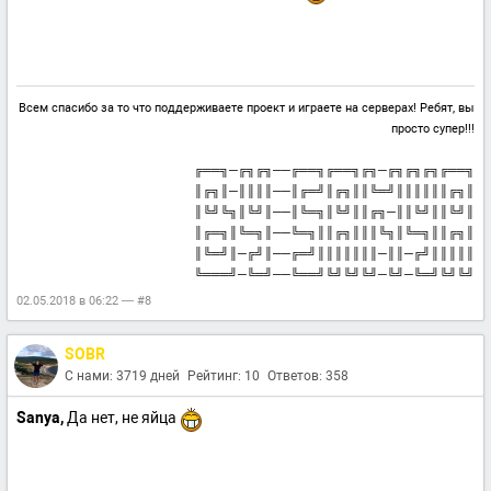
Всем спасибо за то что поддерживаете проект и играете на серверах! Ребят, вы
просто супер!!!
╔══╗─╔╗╔╗──╔══╗╔══╗╔╗─╔╗╔╗╔╗╔══╗
║╔╗║─║║║║──║╔═╝║╔╗║║╚═╝║║║║║║╔╗║
║╚╝╚╗║╚╝║──║╚═╗║╚╝║║╔╗─║║╚╝║║╚╝║
║╔═╗║╚═╗║──╚═╗║║╔╗║║║╚╗║╚═╗║║╔╗║
║╚═╝║─╔╝║──╔═╝║║║║║║║─║║─╔╝║║║║║
╚═══╝─╚═╝──╚══╝╚╝╚╝╚╝─╚╝─╚═╝╚╝╚╝
02.05.2018 в 06:22 — #8
SOBR
С нами: 3719 дней
Рейтинг: 10
Ответов: 358
Sanya,
Да нет, не яйца