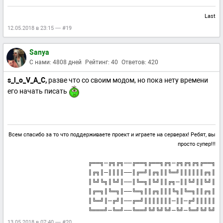
Last
12.05.2018 в 23:15 — #19
Sanya
С нами: 4808 дней
Рейтинг: 40
Ответов: 420
s_l_o_V_A_C,
разве что со своим модом, но пока нету времени
его начать писать
Всем спасибо за то что поддерживаете проект и играете на серверах! Ребят, вы
просто супер!!!
╔══╗─╔╗╔╗──╔══╗╔══╗╔╗─╔╗╔╗╔╗╔══╗
║╔╗║─║║║║──║╔═╝║╔╗║║╚═╝║║║║║║╔╗║
║╚╝╚╗║╚╝║──║╚═╗║╚╝║║╔╗─║║╚╝║║╚╝║
║╔═╗║╚═╗║──╚═╗║║╔╗║║║╚╗║╚═╗║║╔╗║
║╚═╝║─╔╝║──╔═╝║║║║║║║─║║─╔╝║║║║║
╚═══╝─╚═╝──╚══╝╚╝╚╝╚╝─╚╝─╚═╝╚╝╚╝
13.05.2018 в 07:40 — #20