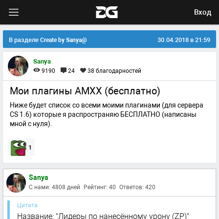
Вход
В разделе
30.04.2018 в 21:59
Create by Sanya@
Sanya
9190
24
38
благодарностей
Мои плагины AMXX (бесплатно)
Ниже будет список со всеми моими плагинами (для сервера
CS 1.6) которые я распространяю БЕСПЛАТНО (написаны
мной с нуля).
1
Sanya
С нами: 4808 дней
Рейтинг: 40
Ответов: 420
Цитата
Название: "Лидеры по нанесённому урону (ZP)"