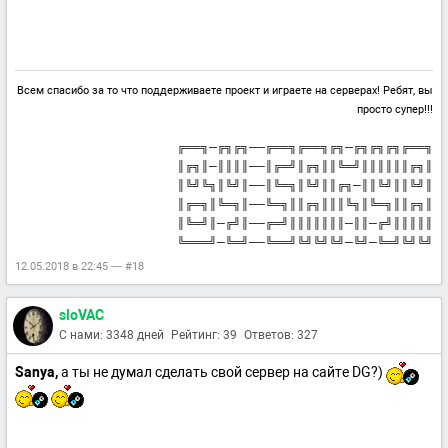
Всем спасибо за то что поддерживаете проект и играете на серверах! Ребят, вы
просто супер!!!
╔══╗─╔╗╔╗──╔══╗╔══╗╔╗─╔╗╔╗╔╗╔══╗
║╔╗║─║║║║──║╔═╝║╔╗║║╚═╝║║║║║║╔╗║
║╚╝╚╗║╚╝║──║╚═╗║╚╝║║╔╗─║║╚╝║║╚╝║
║╔═╗║╚═╗║──╚═╗║║╔╗║║║╚╗║╚═╗║║╔╗║
║╚═╝║─╔╝║──╔═╝║║║║║║║─║║─╔╝║║║║║
╚═══╝─╚═╝──╚══╝╚╝╚╝╚╝─╚╝─╚═╝╚╝╚╝
12.05.2018 в 22:45 — #18
sloVAC
С нами: 3348 дней
Рейтинг: 39
Ответов: 327
Sanya,
а ты не думал сделать свой сервер на сайте DG?)