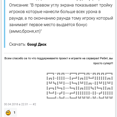
Описание: "В правом углу экрана показывает тройку
игроков которые нанесли больше всех урона в
раунде, а по окончанию раунда тому игроку который
занимает первое место выдаётся бонус
(аммо,броня,хп)"
Скачать:
Googl Диск
Всем спасибо за то что поддерживаете проект и играете на серверах! Ребят, вы
просто супер!!!
╔══╗─╔╗╔╗──╔══╗╔══╗╔╗─╔╗╔╗╔╗╔══╗
║╔╗║─║║║║──║╔═╝║╔╗║║╚═╝║║║║║║╔╗║
║╚╝╚╗║╚╝║──║╚═╗║╚╝║║╔╗─║║╚╝║║╚╝║
║╔═╗║╚═╗║──╚═╗║║╔╗║║║╚╗║╚═╗║║╔╗║
║╚═╝║─╔╝║──╔═╝║║║║║║║─║║─╔╝║║║║║
╚═══╝─╚═╝──╚══╝╚╝╚╝╚╝─╚╝─╚═╝╚╝╚╝
30.04.2018 в 22:01 — #2
1