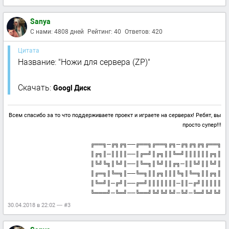
Sanya
С нами: 4808 дней
Рейтинг: 40
Ответов: 420
Цитата
Название: "Ножи для сервера (ZP)"
Скачать:
Googl Диск
Всем спасибо за то что поддерживаете проект и играете на серверах! Ребят, вы
просто супер!!!
╔══╗─╔╗╔╗──╔══╗╔══╗╔╗─╔╗╔╗╔╗╔══╗
║╔╗║─║║║║──║╔═╝║╔╗║║╚═╝║║║║║║╔╗║
║╚╝╚╗║╚╝║──║╚═╗║╚╝║║╔╗─║║╚╝║║╚╝║
║╔═╗║╚═╗║──╚═╗║║╔╗║║║╚╗║╚═╗║║╔╗║
║╚═╝║─╔╝║──╔═╝║║║║║║║─║║─╔╝║║║║║
╚═══╝─╚═╝──╚══╝╚╝╚╝╚╝─╚╝─╚═╝╚╝╚╝
30.04.2018 в 22:02 — #3