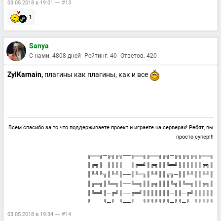
03.05.2018 в 19:01 — #13
1
Sanya
С нами: 4808 дней
Рейтинг: 40
Ответов: 420
ZylKarnain,
плагины как плагины, как и все
Всем спасибо за то что поддерживаете проект и играете на серверах! Ребят, вы
просто супер!!!
╔══╗─╔╗╔╗──╔══╗╔══╗╔╗─╔╗╔╗╔╗╔══╗
║╔╗║─║║║║──║╔═╝║╔╗║║╚═╝║║║║║║╔╗║
║╚╝╚╗║╚╝║──║╚═╗║╚╝║║╔╗─║║╚╝║║╚╝║
║╔═╗║╚═╗║──╚═╗║║╔╗║║║╚╗║╚═╗║║╔╗║
║╚═╝║─╔╝║──╔═╝║║║║║║║─║║─╔╝║║║║║
╚═══╝─╚═╝──╚══╝╚╝╚╝╚╝─╚╝─╚═╝╚╝╚╝
03.05.2018 в 19:34 — #14