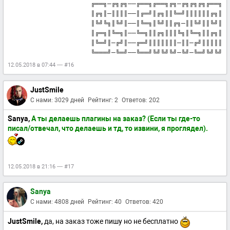
╔══╗─╔╗╔╗──╔══╗╔══╗╔╗─╔╗╔╗╔╗╔══╗
║╔╗║─║║║║──║╔═╝║╔╗║║╚═╝║║║║║║╔╗║
║╚╝╚╗║╚╝║──║╚═╗║╚╝║║╔╗─║║╚╝║║╚╝║
║╔═╗║╚═╗║──╚═╗║║╔╗║║║╚╗║╚═╗║║╔╗║
║╚═╝║─╔╝║──╔═╝║║║║║║║─║║─╔╝║║║║║
╚═══╝─╚═╝──╚══╝╚╝╚╝╚╝─╚╝─╚═╝╚╝╚╝
12.05.2018 в 07:44 — #16
JustSmile
С нами: 3029 дней
Рейтинг: 2
Ответов: 202
Sanya,
А ты делаешь плагины на заказ? (Если ты где-то
писал/отвечал, что делаешь и тд, то извини, я проглядел).
12.05.2018 в 21:16 — #17
Sanya
С нами: 4808 дней
Рейтинг: 40
Ответов: 420
JustSmile,
да, на заказ тоже пишу но не бесплатно