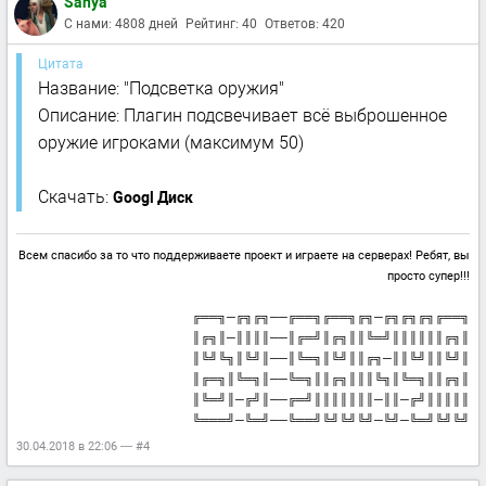
Sanya
С нами: 4808 дней
Рейтинг: 40
Ответов: 420
Цитата
Название: "Подсветка оружия"
Описание: Плагин подсвечивает всё выброшенное
оружие игроками (максимум 50)
Скачать:
Googl Диск
Всем спасибо за то что поддерживаете проект и играете на серверах! Ребят, вы
просто супер!!!
╔══╗─╔╗╔╗──╔══╗╔══╗╔╗─╔╗╔╗╔╗╔══╗
║╔╗║─║║║║──║╔═╝║╔╗║║╚═╝║║║║║║╔╗║
║╚╝╚╗║╚╝║──║╚═╗║╚╝║║╔╗─║║╚╝║║╚╝║
║╔═╗║╚═╗║──╚═╗║║╔╗║║║╚╗║╚═╗║║╔╗║
║╚═╝║─╔╝║──╔═╝║║║║║║║─║║─╔╝║║║║║
╚═══╝─╚═╝──╚══╝╚╝╚╝╚╝─╚╝─╚═╝╚╝╚╝
30.04.2018 в 22:06 — #4