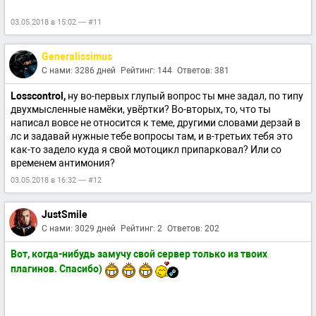
03.05.2018 в 15:02 — #11
Generalissimus
С нами: 3286 дней
Рейтинг: 144
Ответов: 381
Losscontrol,
ну во-первых глупый вопрос ты мне задал, по типу
двухмысленные намёки, увёртки? Во-вторых, то, что ты
написал вовсе не относится к теме, другими словами дерзай в
лс и задавай нужные тебе вопросы там, и в-третьих тебя это
как-то задело куда я свой мотоцикл припарковал? Или со
временем антимония?
03.05.2018 в 16:32 — #12
JustSmile
С нами: 3029 дней
Рейтинг: 2
Ответов: 202
Вот, когда-нибудь замучу свой сервер только из твоих
плагинов. Спасибо)