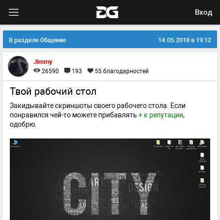
Вход
В разделе
14.05.2018 в 19:12
Общение
Jimmy
26590
193
55
благодарностей
Твой рабочий стол
Закидывайте скриншоты своего рабочего стола. Если
понравился чей-то можете прибавлять
+ к репутации
,
одобрю.