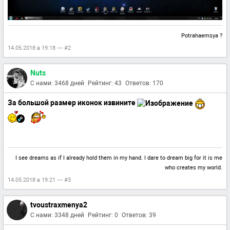
Potrahaemsya ?
14.05.2018 в 19:18 — #2
Nuts
С нами: 3468 дней
Рейтинг: 43
Ответов: 170
За большой размер иконок извините
I see dreams as if I already hold them in my hand. I dare to dream big for it is me
who creates my world.
14.05.2018 в 19:21 — #3
tvoustraxmenya2
С нами: 3348 дней
Рейтинг: 0
Ответов: 39