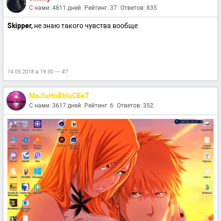
С нами: 4811 дней
Рейтинг: 37
Ответов: 835
Skipper,
не знаю такого чувства вообще
14.05.2018 в 19:30 — #7
MaJluHoBbIuCBeT
С нами: 3617 дней
Рейтинг: 6
Ответов: 352