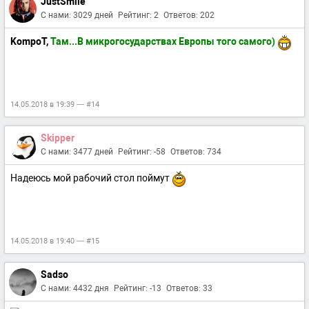
JustSmile
С нами: 3029 дней
Рейтинг: 2
Ответов: 202
KompoT,
Там...В микрогосударствах Европы того самого)
14.05.2018 в 19:39 — #14
Skipper
С нами: 3477 дней
Рейтинг: -58
Ответов: 734
Надеюсь мой рабочий стол поймут
14.05.2018 в 19:40 — #15
Sadso
С нами: 4432 дня
Рейтинг: -13
Ответов: 33