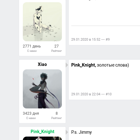
29.01.2020 в 15:52 — #9
2771 день
27
С нами
Рейтинг
653
Ответов
Xiao
Pink_Knight,
золотые слова)
29.01.2020 в 22:04 — #10
3423 дня
8
С нами
Рейтинг
11
Ответов
Pink_Knight
P.s. Jimmy