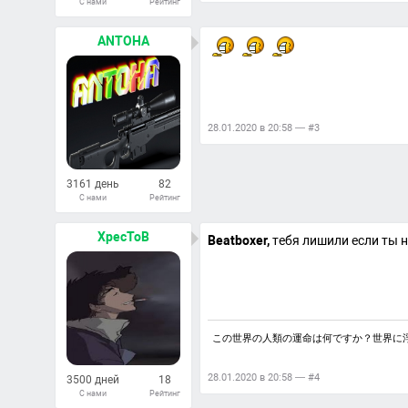
С нами
Рейтинг
459
Ответов
ANTOHA
28.01.2020 в 20:58 — #3
3161 день
82
С нами
Рейтинг
39
Ответов
XpecToB
Beatboxer,
тебя лишили если ты н
この世界の人類の運命は何ですか？世界に
28.01.2020 в 20:58 — #4
3500 дней
18
С нами
Рейтинг