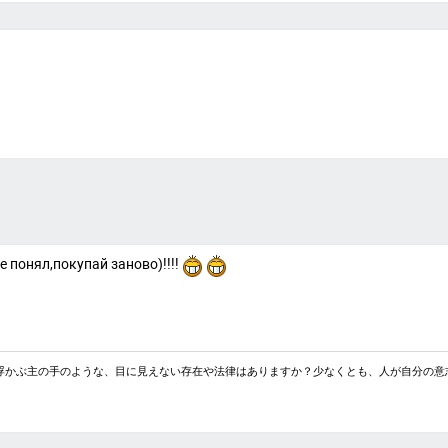
е понял,покупай заново)!!!!
浮かぶ主の手のような、目に見えない存在や法律はありますか？少なくとも、人が自分の意