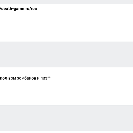
//death-game.ru/res
 кол-вом зомбаков и пиз**