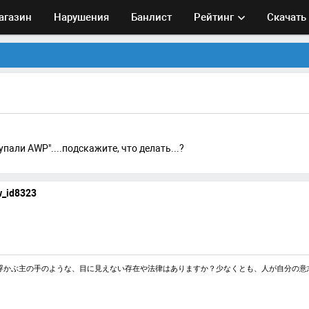
агазин
Нарушения
Банлист
Рейтинг
Скачать
пали AWP"....подскажите, что делать...?
w_id8323
浮かぶ主の手のような、目に見えない存在や法律はありますか？少なくとも、人が自分の意