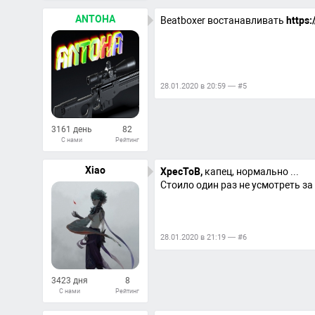
459
Ответов
ANTOHA
Beatboxer востанавливать
https:
28.01.2020 в 20:59 — #5
3161 день
82
С нами
Рейтинг
39
Ответов
Xiao
XpecToB,
капец, нормально ...
Стоило один раз не усмотреть за
28.01.2020 в 21:19 — #6
3423 дня
8
С нами
Рейтинг
11