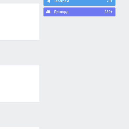
Телеграм
70+
Дискорд
280+