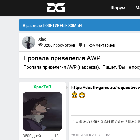
Форум
М
В разделе
ПОЗИТИВНЫЕ ЗОМБИ
Xiao
3206
просмотров
11
комментариев
Пропала привелегия AWP
Пропала привелегия AWP (навсегда).. Пишет: "Вы не поку
XpecToB
https://death-game.ru/requestvie
この世界の人類の運命は何ですか？世界に
28.01.2020 в 20:57 — #2
3500 дней
18