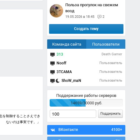
Польза прогулок на свежем
возд
19.05.2026 в 18:45
2
Создать тему
Команда сайта
Пользователи
313
Death Gamer
Nooff
Пользователь
3TCAMA
Пользователь
ShoW_maN
Пользователь
Поддержание работы серверов
14659/30000 руб.
Поддержать
志を制御することさえでき
ないのは事実です。」
ВКонтакте
4100+