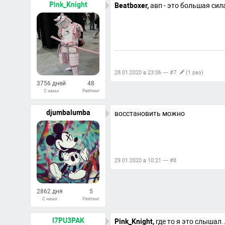
Ответов
Pink_Knight
Beatboxer,
авп - это большая сил
28.01.2020 в 23:06 — #7
(1 раз)
3756 дней
48
С нами
Рейтинг
746
Ответов
djumbalumba
восстановить можно
29.01.2020 в 10:21 — #8
2862 дня
5
С нами
Рейтинг
21
Ответов
l7PU3PAK
Pink_Knight,
где то я это слышал..