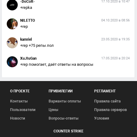
-DoCoR-
17.10.2020 в 10:47
+repka
NILETTO
04.10.2020 в 08:56
+rep
kamriel
23.05.2020 в 19:35
+rep +75 репы лол
XuJIuGan
17.05.2020 в 20:24
+rep помогает, даёт ответы на вопросы
О ПРОЕКТЕ
ПРИВИЛЕГИИ
РЕГЛАМЕНТ
Контакты
Варианты оплаты
Правила сайта
Пользователи
Цены
Правила серверов
Новости
Вопросы-ответы
Условия
COUNTER STRIKE