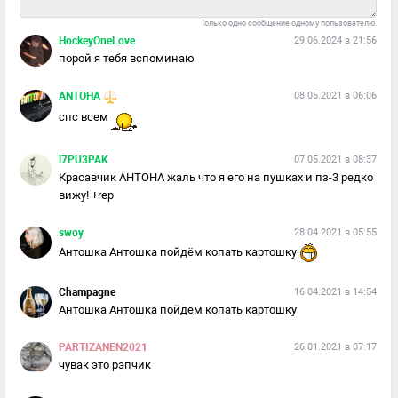
Только одно сообщение одному пользователю.
HockeyOneLove
29.06.2024 в 21:56
порой я тебя вспоминаю
ANTOHA
08.05.2021 в 06:06
спс всем
l7PU3PAK
07.05.2021 в 08:37
Красавчик АНТОНА жаль что я его на пушках и пз-3 редко
вижу! +rep
swoy
28.04.2021 в 05:55
Антошка Антошка пойдём копать картошку
Champagne
16.04.2021 в 14:54
Антошка Антошка пойдём копать картошку
PARTIZANEN2021
26.01.2021 в 07:17
чувак это рэпчик