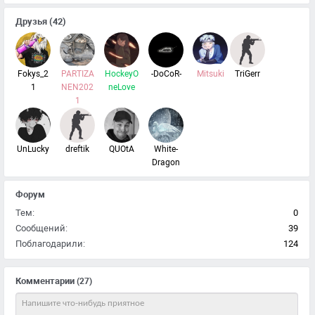
Друзья
(42)
Fokys_2
PARTIZA
HockeyO
-DoCoR-
Mitsuki
TriGerr
1
NEN202
neLove
1
UnLucky
dreftik
QUOtA
White-
Dragon
Форум
Тем:
0
Сообщений:
39
Поблагодарили:
124
Комментарии
(27)