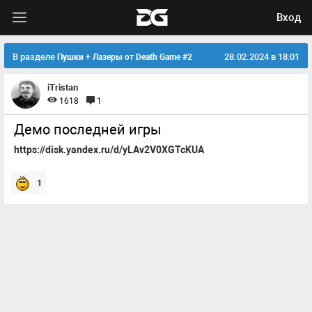
Вход
В разделе
28.02.2024 в 18:01
Пушки + Лазеры от Death Game #2
iTristan
1618
1
Демо последней игры
https://disk.yandex.ru/d/yLAv2V0XGTcKUA
1