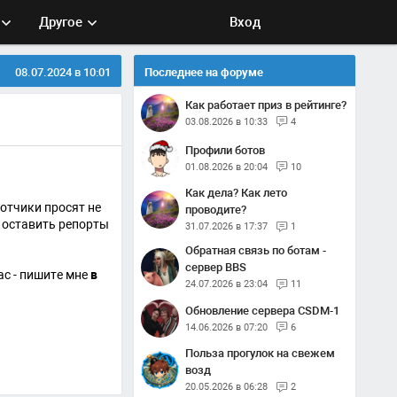
Другое
Вход
08.07.2024 в 10:01
Последнее на форуме
Как работает приз в рейтинге?
03.08.2026 в 10:33
4
Профили ботов
01.08.2026 в 20:04
10
Как дела? Как лето
отчики просят не
проводите?
 оставить репорты
31.07.2026 в 17:37
1
Обратная связь по ботам -
сервер BBS
ас - пишите мне
в
24.07.2026 в 23:04
11
Обновление сервера CSDM-1
14.06.2026 в 07:20
6
Польза прогулок на свежем
возд
20.05.2026 в 06:28
2