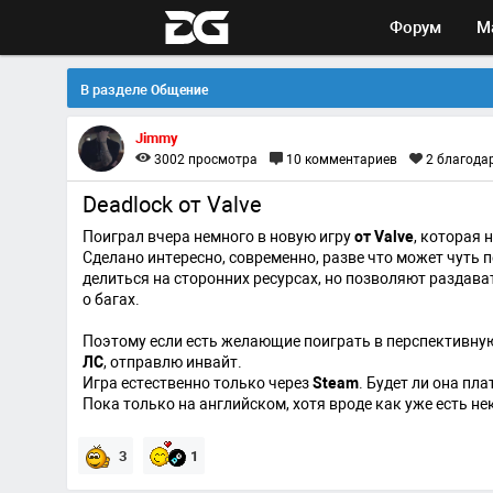
Форум
М
В разделе
Общение
Jimmy
3002
просмотра
10
комментариев
2
благода
Deadlock от Valve
Поиграл вчера немного в новую игру
от Valve
, которая 
Сделано интересно, современно, разве что может чуть 
делиться на сторонних ресурсах, но позволяют раздав
о багах.
Поэтому если есть желающие поиграть в перспективную 
ЛС
, отправлю инвайт.
Игра естественно только через
Steam
. Будет ли она пл
Пока только на английском, хотя вроде как уже есть не
3
1