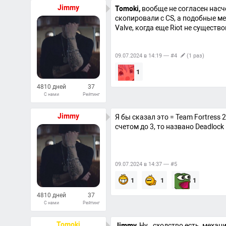
Jimmy
Tomoki,
вообще не согласен насче
скопировали с CS, а подобные ме
Valve, когда еще Riot не существ
09.07.2024 в 14:19 — #4
(1 раз)
1
4810 дней
37
С нами
Рейтинг
835
Ответов
Jimmy
Я бы сказал это = Team Fortress 
счетом до 3, то названо Deadlock
09.07.2024 в 14:37 — #5
1
1
1
4810 дней
37
С нами
Рейтинг
835
Ответов
Tomoki
Jimmy,
Ну.. сходство есть, механ