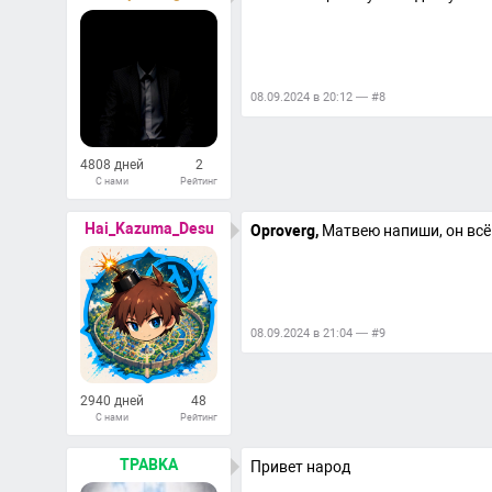
08.09.2024 в 20:12 — #8
4808 дней
2
С нами
Рейтинг
190
Ответов
Hai_Kazuma_Desu
Oproverg,
Матвею напиши, он всё 
08.09.2024 в 21:04 — #9
2940 дней
48
С нами
Рейтинг
873
Ответов
TPABKA
Привет народ