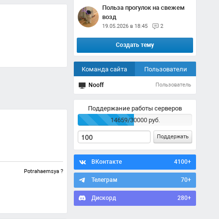
Польза прогулок на свежем
возд
19.05.2026 в 18:45
2
Создать тему
Команда сайта
Пользователи
Nooff
Пользователь
Поддержание работы серверов
14659/30000 руб.
Поддержать
ВКонтакте
4100+
Potrahaemsya ?
Телеграм
70+
Дискорд
280+