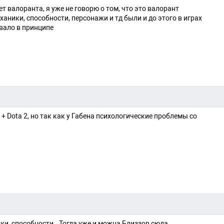
т валоранта, я уже не говорю о том, что это валорант
ханики, способности, персонажи и тд были и до этого в играх
овало в принципе
2 + Dota 2, но так как у Габена психологические проблемы со
ики, способности.. Тогда уже и можна Близзов сюда