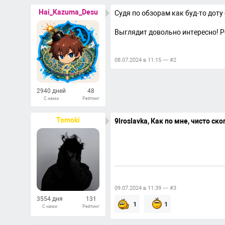
Hai_Kazuma_Desu
Судя по обзорам как буд-то доту
Выглядит довольно интересно! Р
08.07.2024 в 11:15 — #2
2940 дней
48
С нами
Рейтинг
873
Ответов
Tomoki
9lroslavka,
Как по мне, чисто ско
09.07.2024 в 11:39 — #3
3554 дня
131
1
1
С нами
Рейтинг
1097
Ответов