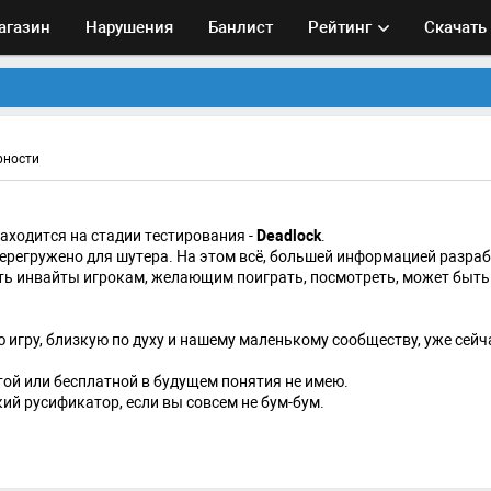
агазин
Нарушения
Банлист
Рейтинг
Скачать
рности
находится на стадии тестирования -
Deadlock
.
перегружено для шутера. На этом всё, большей информацией разраб
ать инвайты игрокам, желающим поиграть, посмотреть, может быть
игру, близкую по духу и нашему маленькому сообществу, уже сейч
атой или бесплатной в будущем понятия не имею.
кий русификатор, если вы совсем не бум-бум.