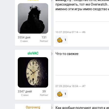
присоеденить, тот-же Overwatch.
именно эти игры имею сходство и
10.07.2024 в 07:14 — #6
3554 дня
131
1
С нами
Рейтинг
1097
Ответов
sloVAC
Что-то свежее
07.09.2024 в 18:04 — #7
3347 дней
39
1
С нами
Рейтинг
327
Ответов
Oproverg
Как вообще получают доступ к и