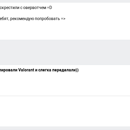
 скрестили с овервотчем =D
ебят, рекомендую попробовать =>
пировали Valorant и слегка переделали))