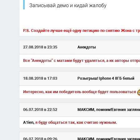
Записывай демо и кидай жалобу
P.S. Создайте лучше ещё одну петицию по снятию Жона с тр
27.08.2018 в 23:35
Анекдоты
Все "Анекдоты" с матами будут удаляться, а их авторы отпр
18.08.2018 в 17:03
Розыгрыш! Iphone 4 8ГБ белый
Интересно, как им победитель вообще будет пользоваться
06.07.2018 в 22:52
МАКСИМ, помним!Евгения заглян
A1ien,
я буду общаться так, как считаю нужным.
06.07.2018 в 09:26
МАКСИМ, помним!Евгения заглян