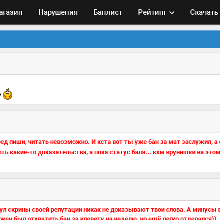
агазин
Нарушения
Банлист
Рейтинг
Скачать
ь
ред пиши, читать невозможно. И кста вот ты уже бан за мат заслужил, а
оть какие-то доказательства, а пока статус бала... кхм врунишки на этом
кинул скрины своей репутации никак не доказывают твои слова. А минусы
ен был отхватить бан за клевету на неделю, но ещё легко отделался))