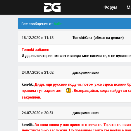
Форум
М
Все сообщения от
bullet
18.12.2020 в 11:13
Tomoki/Олег (обман на деньги)
Tomoki забанен
И да, если что, вы можете всегда мне написать, я не кусаюс
24.07.2020 в 21:02
дискриминация
ken4ik,
Дядя, иди русский подучи, потом уже здесь всякий б
правила тут задвигает
. Возвращайся, когда найдутся х
закреплён.
24.07.2020 в 20:51
дискриминация
ken4ik,
За свои слова у нас принято отвечать. То, что ты с
действительно заслужил. По правилам сайта ты вообще долж