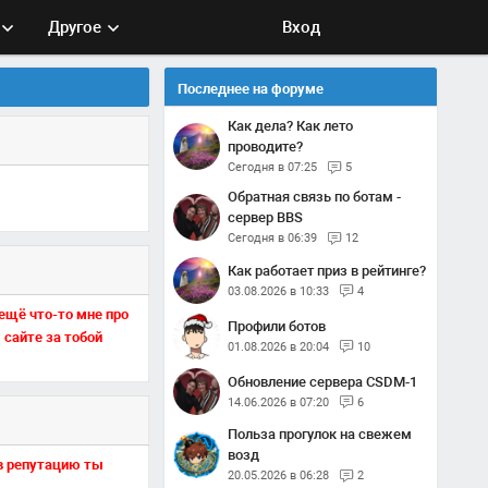
Другое
Вход
Последнее на форуме
Как дела? Как лето
проводите?
Сегодня в 07:25
5
Обратная связь по ботам -
сервер BBS
Сегодня в 06:39
12
Как работает приз в рейтинге?
03.08.2026 в 10:33
4
 ещё что-то мне про
Профили ботов
 сайте за тобой
01.08.2026 в 20:04
10
Обновление сервера CSDM-1
14.06.2026 в 07:20
6
Польза прогулок на свежем
возд
 в репутацию ты
20.05.2026 в 06:28
2