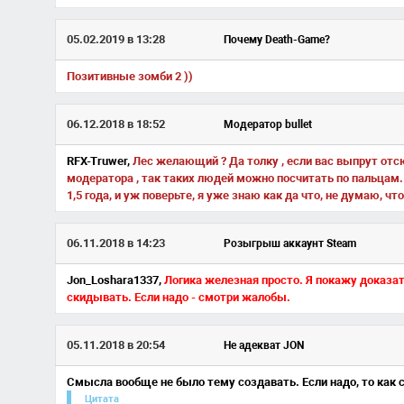
05.02.2019 в 13:28
Почему Death-Game?
Позитивные зомби 2 ))
06.12.2018 в 18:52
Модератор bullet
RFX-Truwer,
Лес желающий ? Да толку , если вас выпрут от
модератора , так таких людей можно посчитать по пальцам. 
1,5 года, и уж поверьте, я уже знаю как да что, не думаю, 
06.11.2018 в 14:23
Розыгрыш аккаунт Steam
Jon_Loshara1337,
Логика железная просто. Я покажу доказат
скидывать. Если надо - смотри жалобы.
05.11.2018 в 20:54
Не адекват JON
Смысла вообще не было тему создавать. Если надо, то как с
Цитата