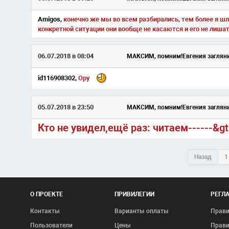
Amigos,
конечно же мы во всем разбирались, тем более я шла
конкретной ситуации они вообще не касаются и его не лишат
06.07.2018 в 08:04
МАКСИМ, помним!Евгения заглян
id116908302,
Ору
05.07.2018 в 23:50
МАКСИМ, помним!Евгения заглян
Кто не увидел,ещё раз: читаем------&gt
Назад
1
О ПРОЕКТЕ
ПРИВИЛЕГИИ
РЕГЛ
Контакты
Варианты оплаты
Прави
Пользователи
Цены
Прави