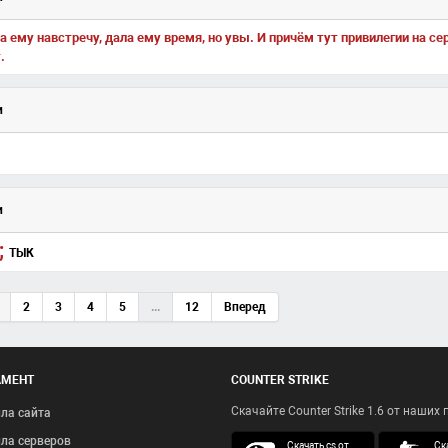
 ему навстречу, дала ему время, но увы. И причём тут привилегии на сер
.
и
и
;
ТЫК
2
3
4
5
...
12
Вперед
АМЕНТ
COUNTER STRIKE
Скачайте Counter Strike 1.6 от наших
ла сайта
ла серверов
скачать кс 
Скачать cs от
Ска