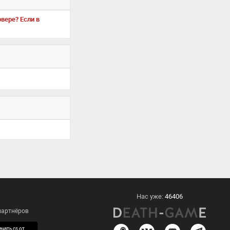
вере? Если в
Нас уже:
46406
 партнёров
1.6
чать cs от