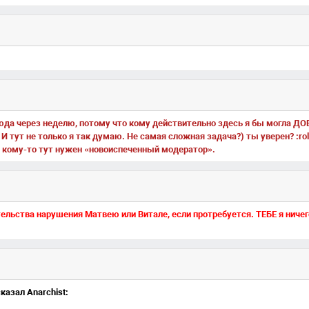
сюда через неделю, потому что кому действительно здесь я бы могла Д
И тут не только я так думаю. Не самая сложная задача?) ты уверен? :ro
что кому-то тут нужен «новоиспеченный модератор».
ельства нарушения Матвею или Витале, если протребуется. ТЕБЕ я ничег
казал Anarchist: