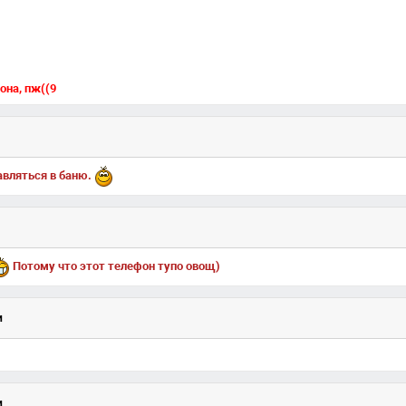
она, пж((9
авляться в баню.
Потому что этот телефон тупо овощ)
и
и