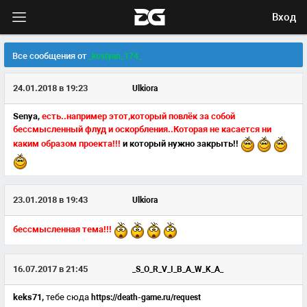
Вход
Все сообщения от
_kostyan_174_
24.01.2018 в 19:23
Ulkiora
Senya,
есть..например этот,который повлёк за собой
бессмысленный флуд и оскорбления..Которая не касается ни
каким образом проекта!!!
и который нужно закрыть!!
23.01.2018 в 19:43
Ulkiora
бессмысленная тема!!!
16.07.2017 в 21:45
_S_O_R_V_I_B_A_W_K_A_
keks71,
тебе сюда
https://death-game.ru/request