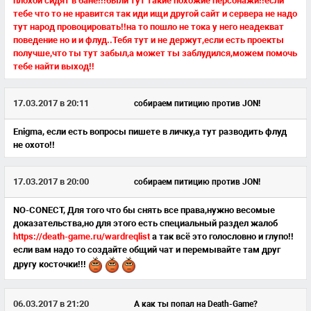
плохой сидят в бане!!!были тут такие похожие персонажи!!если
тебе что то не нравится так иди ищи другой сайт и сервера не надо
тут народ провоцировать!!на то пошло не тока у него неадекват
поведение но и и флуд..Тебя тут и не держут,если есть проекты
получше,что ты тут забыл,а может ты заблудился,можем помочь
тебе найти выход!!
17.03.2017 в 20:11
собираем питицию против JON!
Enigma,
если есть вопросы пишете в личку,а тут разводить флуд
не охото!!
17.03.2017 в 20:00
собираем питицию против JON!
NO-CONECT,
Для того что бы снять все права,нужно весомые
доказательства,но для этого есть специальный раздел жалоб
https://death-game.ru/wardreqlist
а так всё это голословно и глупо!!
если вам надо то создайте общий чат и перемывайте там друг
другу косточки!!!
06.03.2017 в 21:20
А как ты попал на Death-Game?