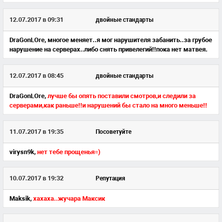
12.07.2017 в 09:31
двойные стандарты
DraGonLOre,
многое меняет..я мог нарушителя забанить..за грубое
нарушение на серверах..либо снять привелегий!!пока нет матвея.
12.07.2017 в 08:45
двойные стандарты
DraGonLOre,
лучше бы опять поставили смотров,и следили за
серверами,как раньше!!и нарушений бы стало на много меньше!!
11.07.2017 в 19:35
Посоветуйте
virysn9k,
нет тебе прощенья=)
10.07.2017 в 19:32
Репутация
Maksik,
хахаха..жучара Максик