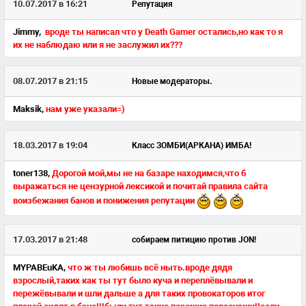
10.07.2017 в 16:21
Репутация
Jimmy,
вроде ты написал что у Death Gamer остались,но как то я
их не наблюдаю или я не заслужил их???
08.07.2017 в 21:15
Новые модераторы.
Maksik,
нам уже указали=)
18.03.2017 в 19:04
Класс ЗОМБИ(АРКАНА) ИМБА!
toner138,
Дорогой мой,мы не на базаре находимся,что б
выражаться не цензурной лексикой и почитай правила сайта
воизбежания банов и понижения репутации
17.03.2017 в 21:48
собираем питицию против JON!
MYPABEuKA,
что ж ты любишь всё ныть.вроде дядя
взрослый,таких как ты тут было куча и переплёвывали и
пережёвывали и шли дальше а для таких провокаторов итог