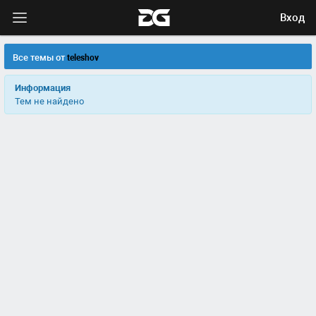
Вход
Все темы от
teleshov
Информация
Тем не найдено