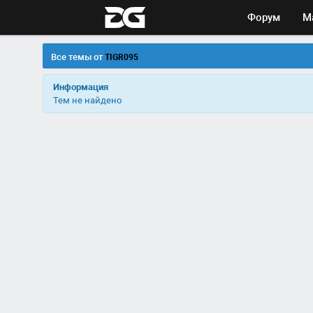
Форум
М
Все темы от
TIGR095
Информация
Тем не найдено