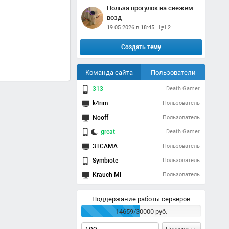
Польза прогулок на свежем
возд
19.05.2026 в 18:45
2
Создать тему
Команда сайта
Пользователи
313
Death Gamer
k4rim
Пользователь
Nooff
Пользователь
great
Death Gamer
3TCAMA
Пользователь
Symbiote
Пользователь
Krauch Ml
Пользователь
Поддержание работы серверов
14659/30000 руб.
Поддержать