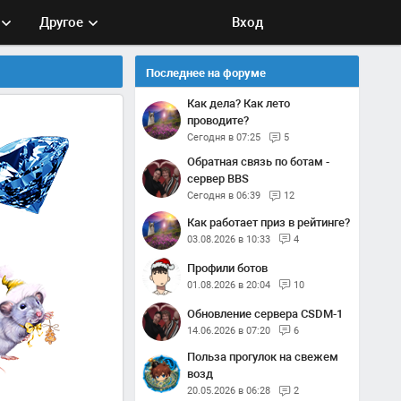
Другое
Вход
Последнее на форуме
Как дела? Как лето
проводите?
Сегодня в 07:25
5
Обратная связь по ботам -
сервер BBS
Сегодня в 06:39
12
Как работает приз в рейтинге?
03.08.2026 в 10:33
4
Профили ботов
01.08.2026 в 20:04
10
Обновление сервера CSDM-1
14.06.2026 в 07:20
6
Польза прогулок на свежем
возд
20.05.2026 в 06:28
2