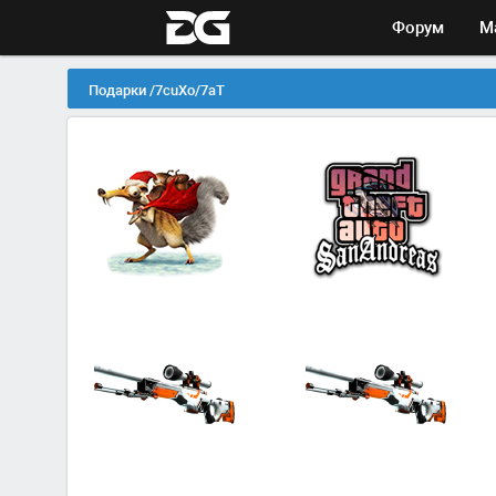
Форум
М
Подарки /7cuXo/7aT