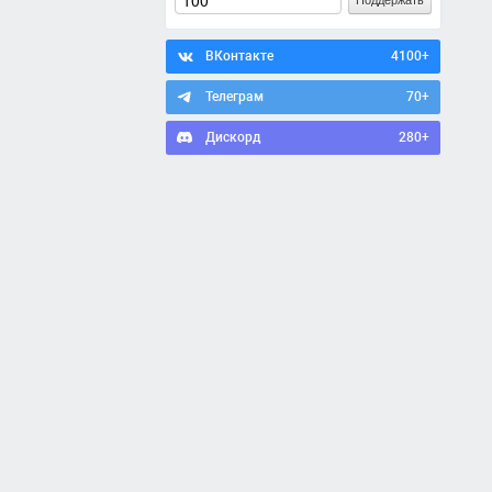
ВКонтакте
4100+
Телеграм
70+
Дискорд
280+