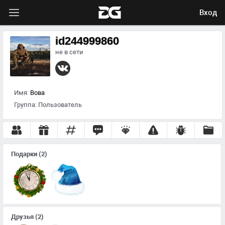
Вход
id244999860
не в сети
Имя:
Вова
Группа:
Пользователь
Подарки
(2)
Друзья
(2)