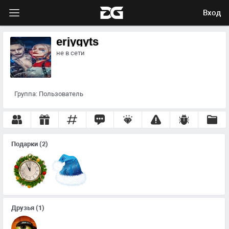
Вход
erjygyts
не в сети
Группа:
Пользователь
Подарки
(2)
Друзья
(1)