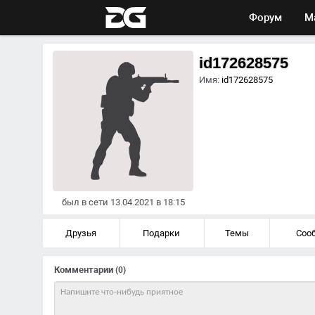
Форум
М
id172628575
Имя:
id172628575
был в сети 13.04.2021 в 18:15
Друзья
Подарки
Темы
Соо
Комментарии
(0)