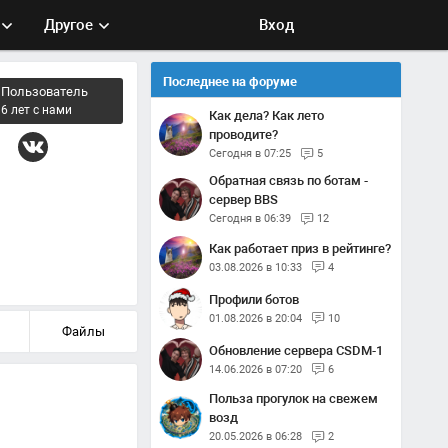
Другое
Вход
Последнее на форуме
Пользователь
6 лет с нами
Как дела? Как лето
проводите?
Сегодня в 07:25
5
Обратная связь по ботам -
сервер BBS
Сегодня в 06:39
12
Как работает приз в рейтинге?
03.08.2026 в 10:33
4
Профили ботов
01.08.2026 в 20:04
10
Файлы
Обновление сервера CSDM-1
14.06.2026 в 07:20
6
Польза прогулок на свежем
возд
20.05.2026 в 06:28
2