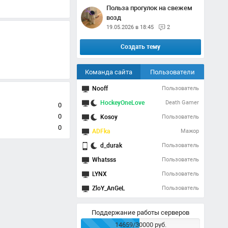
Польза прогулок на свежем
возд
19.05.2026 в 18:45
2
Создать тему
Команда сайта
Пользователи
Nooff
Пользователь
HockeyOneLove
Death Gamer
0
0
Kosoy
Пользователь
0
ADFka
Мажор
d_durak
Пользователь
Whatsss
Пользователь
LYNX
Пользователь
ZloY_AnGeL
Пользователь
Поддержание работы серверов
14659/30000 руб.