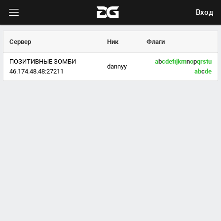
Вход
Сервер
Ник
Флаги
ПОЗИТИВНЫЕ ЗОМБИ
a
b
c
d
e
f
j
k
m
n
o
p
q
r
s
t
u
dannyy
46.174.48.48:27211
a
b
c
d
e