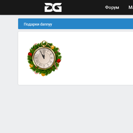
Форум
М
Подарки dannyy