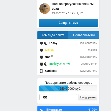
Польза прогулок на свежем
возд
19.05.2026 в 18:45
2
Создать тему
Команда сайта
Пользователи
Kosoy
Пользователь
ADFka
Мажор
Nooff
Пользователь
HockeyOneLove
Death Gamer
Symbiote
Пользователь
Поддержание работы серверов
14659/30000 руб.
Поддержать
ВКонтакте
4100+