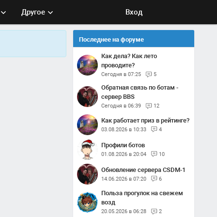
Другое
Вход
Последнее на форуме
Как дела? Как лето
проводите?
Сегодня в 07:25
5
Обратная связь по ботам -
сервер BBS
Сегодня в 06:39
12
Как работает приз в рейтинге?
03.08.2026 в 10:33
4
Профили ботов
01.08.2026 в 20:04
10
Обновление сервера CSDM-1
14.06.2026 в 07:20
6
Польза прогулок на свежем
возд
20.05.2026 в 06:28
2