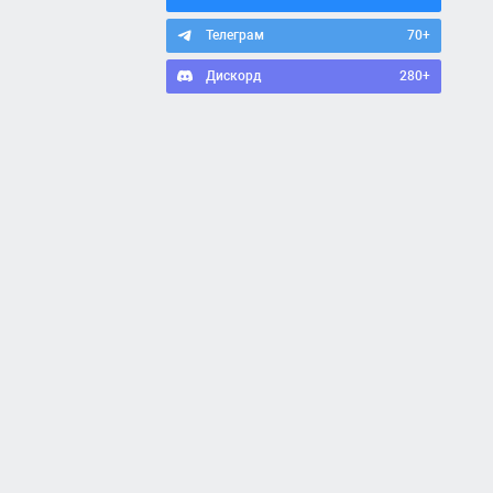
Телеграм
70+
Дискорд
280+