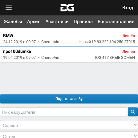
Вход
**(Nicky)**
Отклонена
Жалобы
Архив
Участники
Правила
Восстановление
24.12.2019 в 09:22
•
CherepAim
ПОЗИТИВНЫЕ ЗОМБИ
BMW
Лишён
24.12.2019 в 00:07
•
CherepAim
Новый IP 83.222.104.250:27015
npo100dumka
Лишён
19.04.2019 в 09:07
•
CherepAim
ПОЗИТИВНЫЕ ЗОМБИ
Подать жалобу