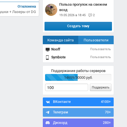
Польза прогулок на свежем
Отклонена
возд
Пушки + Лазеры от DG
19.05.2026 в 18:45
2
Создать тему
Команда сайта
Пользователи
Nooff
Пользователь
Symbiote
Пользователь
Поддержание работы серверов
14659/30000 руб.
Поддержать
ВКонтакте
4100+
Телеграм
70+
Дискорд
280+