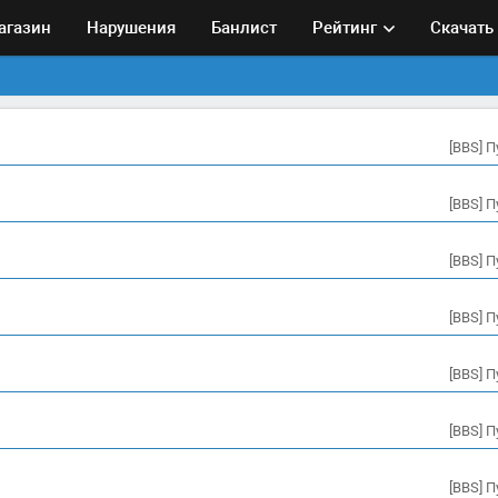
агазин
Нарушения
Банлист
Рейтинг
Скачать
[BBS] 
[BBS] 
[BBS] 
[BBS] 
[BBS] 
[BBS] 
[BBS] 