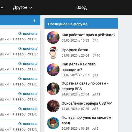
Другое
Вход
?
Последнее на форуме
Отклонена
Как работает приз в рейтинге?
Пушки + Лазеры от DG
03.08.2026 в 10:33
4
Отклонена
Профили ботов
Пушки + Лазеры от DG
01.08.2026 в 20:04
10
Отклонена
Как дела? Как лето
Пушки + Лазеры от DG
проводите?
31.07.2026 в 17:37
1
Отклонена
Обратная связь по ботам -
Пушки + Лазеры от DG
сервер BBS
Отклонена
24.07.2026 в 23:04
11
Пушки + Лазеры от DG
Обновление сервера CSDM-1
Отклонена
14.06.2026 в 07:20
6
Пушки + Лазеры от DG
Польза прогулок на свежем
возд
Отклонена
20.05.2026 в 06:28
2
Пушки + Лазеры от DG