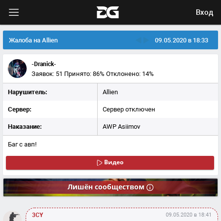
Вход
Жалоба на Allien
09.05.2020 в 18:33
-Dranick-
Заявок: 51
Принято: 86%
Отклонено: 14%
Нарушитель:
Allien
Сервер:
Сервер отключен
Наказание:
AWP Asiimov
Баг с авп!
Видео
Лишён
сообществом
3CY
09.05.2020 в 18:41