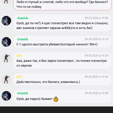
Либо я глупый и слепой, либо что это вообще? Где базоюз?
Что-то не пойму
-Dranick-
09.05.2020 в 19:09
Gysb, да ты че?) я щас посмотрел все там видно и слышно,
авп азимов стреляет звуком м400(это и есть баг)
-Dranick-
09.05.2020 в 19:10
С 1 одного выстрела убивает(который наносит 50к+)
3CY
09.05.2020 в 19:29
Ааа, даже так, я без звука посмотрел , по позже посмотрю
со звуком
3CY
09.05.2020 в 19:40
Действительно, это багоюз, извиняюсь )
-Dranick-
09.05.2020 в 19:58
Gysb, да ладно) бывает