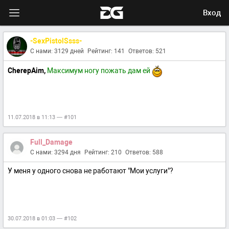
Вход
-SexPistolSsss-
С нами: 3129 дней
Рейтинг: 141
Ответов: 521
CherepAim,
Максимум ногу пожать дам ей
11.07.2018 в 11:13 — #101
Full_Damage
С нами: 3294 дня
Рейтинг: 210
Ответов: 588
У меня у одного снова не работают "Мои услуги"?
30.07.2018 в 01:03 — #102