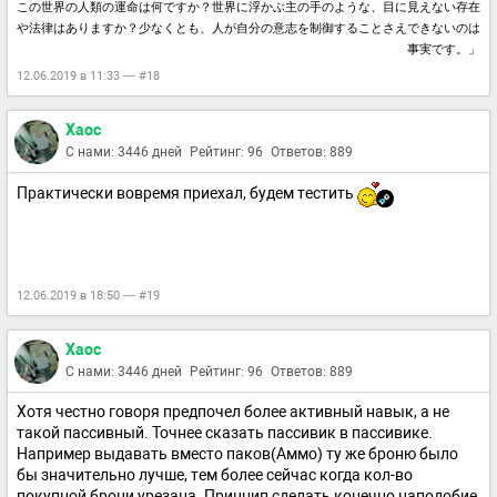
この世界の人類の運命は何ですか？世界に浮かぶ主の手のような、目に見えない存在
や法律はありますか？少なくとも、人が自分の意志を制御することさえできないのは
事実です。」
12.06.2019 в 11:33 — #18
Xaoc
С нами: 3446 дней
Рейтинг: 96
Ответов: 889
Практически вовремя приехал, будем тестить
12.06.2019 в 18:50 — #19
Xaoc
С нами: 3446 дней
Рейтинг: 96
Ответов: 889
Хотя честно говоря предпочел более активный навык, а не
такой пассивный. Точнее сказать пассивик в пассивике.
Например выдавать вместо паков(Аммо) ту же броню было
бы значительно лучше, тем более сейчас когда кол-во
покупной брони урезана. Принцип сделать конечно наподобие