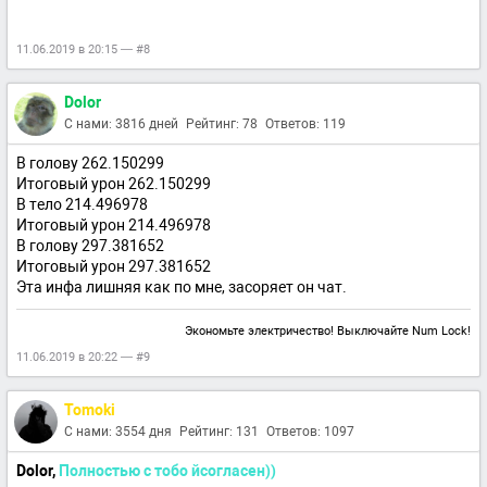
11.06.2019 в 20:15 — #8
Dolor
С нами: 3816 дней
Рейтинг: 78
Ответов: 119
В голову 262.150299
Итоговый урон 262.150299
В тело 214.496978
Итоговый урон 214.496978
В голову 297.381652
Итоговый урон 297.381652
Эта инфа лишняя как по мне, засоряет он чат.
Экономьте электричество! Выключайте Num Lock!
11.06.2019 в 20:22 — #9
Tomoki
С нами: 3554 дня
Рейтинг: 131
Ответов: 1097
Dolor,
Полностью с тобо йсогласен))