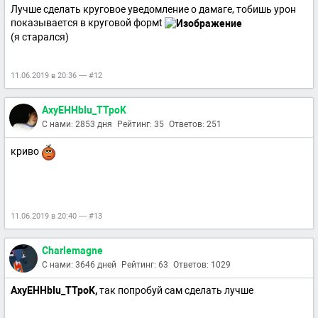
Лучше сделать круговое уведомление о дамаге, тобишь урон
показывается в круговой формt
(я старался)
11.06.2019 в 20:36 — #12
AxyEHHbIu_TTpoK
С нами: 2853 дня
Рейтинг: 35
Ответов: 251
криво
11.06.2019 в 20:40 — #13
Charlemagne
С нами: 3646 дней
Рейтинг: 63
Ответов: 1029
AxyEHHbIu_TTpoK,
так попробуй сам сделать лучше