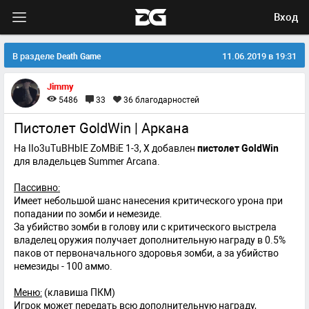
Вход
В разделе
11.06.2019 в 19:31
Death Game
Jimmy
5486
33
36
благодарностей
Пистолет GoldWin | Аркана
На IIo3uTuBHbIE ZoMBiE 1-3, X добавлен
пистолет GoldWin
для владельцев Summer Arcana.
Пассивно:
Имеет небольшой шанс нанесения критического урона при
попадании по зомби и немезиде.
За убийство зомби в голову или с критического выстрела
владелец оружия получает дополнительную награду в 0.5%
паков от первоначального здоровья зомби, а за убийство
немезиды - 100 аммо.
Меню:
(клавиша ПКМ)
Игрок может передать всю дополнительную награду,