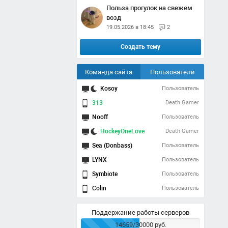
Польза прогулок на свежем
возд
19.05.2026 в 18:45
2
Создать тему
Команда сайта
Пользователи
Kosoy
Пользователь
313
Death Gamer
Nooff
Пользователь
HockeyOneLove
Death Gamer
Sea (Donbass)
Пользователь
LYNX
Пользователь
Symbiote
Пользователь
Colin
Пользователь
Поддержание работы серверов
14659/30000 руб.