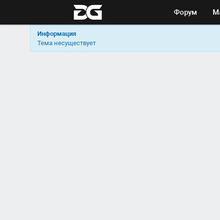
Форум
М
Информация
Тема несуществует