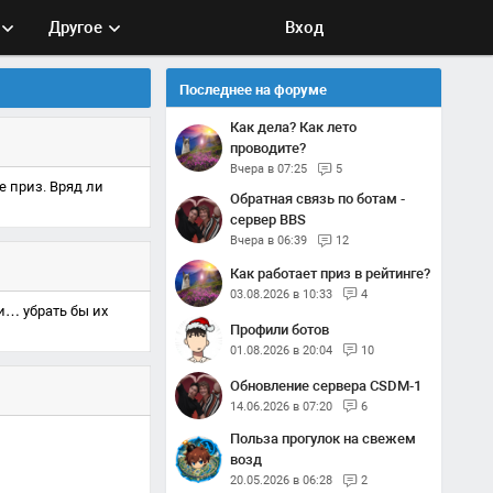
Другое
Вход
Последнее на форуме
Как дела? Как лето
проводите?
Вчера в 07:25
5
е приз. Вряд ли
Обратная связь по ботам -
сервер BBS
Вчера в 06:39
12
Как работает приз в рейтинге?
03.08.2026 в 10:33
4
ти… убрать бы их
Профили ботов
01.08.2026 в 20:04
10
Обновление сервера CSDM-1
14.06.2026 в 07:20
6
Польза прогулок на свежем
возд
20.05.2026 в 06:28
2