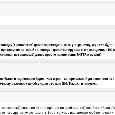
кладку "Привилегии" далее переходишь на эту страничку, и у тебя будет
 при покупке который ты вводил, далее копируешь его и заходишь в КС
копировал вставляешь) далее просто нажимаешь ENTER и вуаля))
не было, и надеюсь не будет. Как игрок ты нормальный да и косяков за то
чному разговору не обсуждая это на в Жб, Темах.. и прочем..
 повторюсь)) вовсе не бх я не прыгаю по всей карте))) как БанниБакс, 
ть то чего другие умеют делать, Играть лучше вас, делать любые прыжк