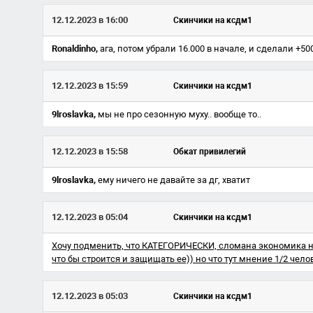
12.12.2023 в 16:00
Скинчики на ксдм1
Ronaldinho,
ага, потом убрали 16.000 в начале, и сделали +5
12.12.2023 в 15:59
Скинчики на ксдм1
9lroslavka,
мы не про сезонную муху.. вообще то..
12.12.2023 в 15:58
Обкат привилегий
9lroslavka,
ему ничего не давайте за дг, хватит
12.12.2023 в 05:04
Скинчики на ксдм1
Хочу подменить, что КАТЕГОРИЧЕСКИ, сломана экономика на 
что бы строится и защищать ее)) но что тут мнение 1/2 челов
12.12.2023 в 05:03
Скинчики на ксдм1