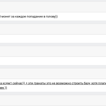
00 монет за каждое попадание в голову))
ксдм1 сейчас)) + эти гранаты это не возможно строить базу, хотя плаг
ек ))