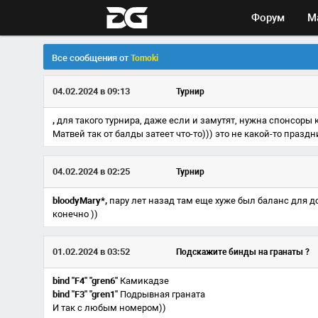
Форум
М
Все сообщения от
Tomoki
04.02.2024 в 09:13
Турнир
,
для такого турнира, даже если и замутят, нужна спонсоры 
Матвей так от балды затеет что-то))) это не какой-то праздн
04.02.2024 в 02:25
Турнир
bloodyMary*,
пару лет назад там еще хуже был баланс для до
конечно ))
01.02.2024 в 03:52
Подскажите бинды на гранаты ?
bind "F4" "gren6"
Камикадзе
bind "F3" "gren1"
Подрывная граната
И так с любым номером))