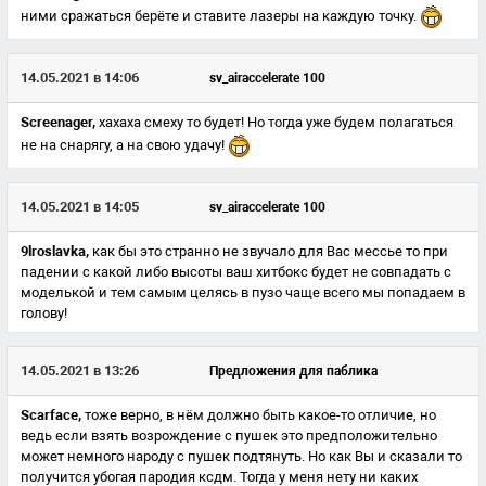
ними сражаться берёте и ставите лазеры на каждую точку.
14.05.2021 в 14:06
sv_airaccelerate 100
Screenager,
хахаха смеху то будет! Но тогда уже будем полагаться
не на снарягу, а на свою удачу!
14.05.2021 в 14:05
sv_airaccelerate 100
9lroslavka,
как бы это странно не звучало для Вас мессье то при
падении с какой либо высоты ваш хитбокс будет не совпадать с
моделькой и тем самым целясь в пузо чаще всего мы попадаем в
голову!
14.05.2021 в 13:26
Предложения для паблика
Scarface,
тоже верно, в нём должно быть какое-то отличие, но
ведь если взять возрождение с пушек это предположительно
может немного народу с пушек подтянуть. Но как Вы и сказали то
получится убогая пародия ксдм. Тогда у меня нету ни каких