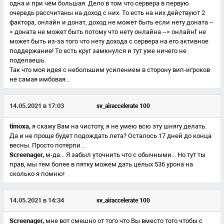
одна и при чём большая. Дело в том что сервера в первую
очередь рассчитаны на доход с них. То есть на них действуют 2
фактора, онлайн и донат, доход не может быть если нету доната --
> доната не может быть потому что нету онлайна --> онлайнf не
может быть из-за того что нету дохода с сервера на его активное
поддержание! То есть круг замкнулся и тут уже ничего не
поделаешь.
Так что моя идея с небольшим усилением в сторону вип-игроков
не самая имбовая...
14.05.2021 в 17:03
sv_airaccelerate 100
timoxa,
я скажу Вам на чистоту, я не умею всю эту шнягу делать.
Да и не проще будет подождать лета? Осталось 17 дней до конца
весны. Просто потерпи...
Screenager,
м-да... Я забыл уточнить что с обычными... Но тут ты
прав, мы тем более в пятку можем дать целых 536 урона на
сколько я помню!
14.05.2021 в 14:34
sv_airaccelerate 100
Screenager,
мне вот смешно от того что Вы вместо того чтобы с