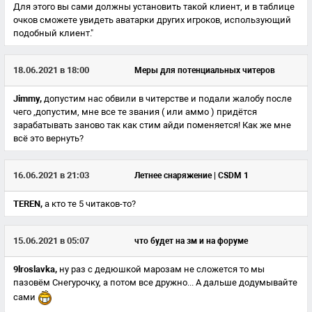
Для этого вы сами должны установить такой клиент, и в таблице
очков сможете увидеть аватарки других игроков, использующий
подобный клиент."
18.06.2021 в 18:00
Меры для потенциальных читеров
Jimmy,
допустим нас обвили в читерстве и подали жалобу после
чего ,допустим, мне все те звания ( или аммо ) придётся
зарабатывать заново так как стим айди поменяется! Как же мне
всё это вернуть?
16.06.2021 в 21:03
Летнее снаряжение | CSDM 1
TEREN,
а кто те 5 читаков-то?
15.06.2021 в 05:07
что будет на зм и на форуме
9lroslavka,
ну раз с дедюшкой марозам не сложется то мы
пазовём Снегурочку, а потом все дружно... А дальше додумывайте
сами