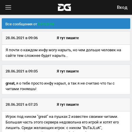
Вход
Все сообщения от
l7PU3PAK
28.06.2021 в 09:06
Я тут пишите
Я почти о каждом инфу могу нарыть, но чем дольше человек на
сайте тем сложнее будет нарыть...
28.06.2021 в 09:05
Я тут пишите
great,
я о тебе просто инфу нарыл, а так я не считаю что ты с
читами гоняешь!
28.06.2021 в 07:25
Я тут пишите
Игрок под ником "great" на пушках 2 известен своими читами.
Большая часть этого сервера недовольна его игрой и хотят его
лишить. Среди желающих игрок: с ником "BuTaJLuK",