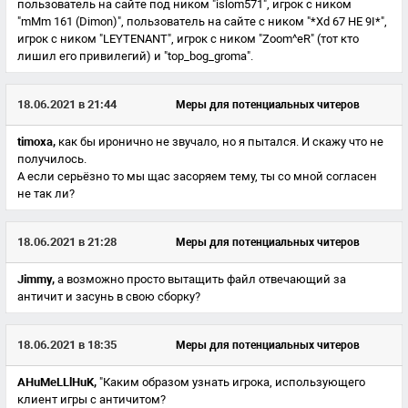
пользователь на сайте под ником "islom571", игрок с ником
"mMm 161 (Dimon)", пользователь на сайте с ником "*Xd 67 HE 9I*",
игрок с ником "LEYTENANT", игрок с ником "Zoom^eR" (тот кто
лишил его привилегий) и "top_bog_groma".
18.06.2021 в 21:44
Меры для потенциальных читеров
timoxa,
как бы иронично не звучало, но я пытался. И скажу что не
получилось.
А если серьёзно то мы щас засоряем тему, ты со мной согласен
не так ли?
18.06.2021 в 21:28
Меры для потенциальных читеров
Jimmy,
а возможно просто вытащить файл отвечающий за
античит и засунь в свою сборку?
18.06.2021 в 18:35
Меры для потенциальных читеров
AHuMeLLlHuK,
"Каким образом узнать игрока, использующего
клиент игры с античитом?