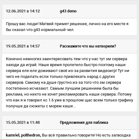
12.06.2021 в 14:12
g43 demo
Прошу вас люди! Матвей примет решение, лично на его месте я
бы сказал что g43 нормальный чел.
19.05.2021 в 14:57
Расскажите что вы натворили?
Конечно немногих заинтересовать тем что у нас тут зм сервера
заходи да играй. Наше время пролетело быстро поэтому наши
сервера еле-еле доживают своё из-за развития видеоигр! Тут ни
чего не поделать если только привлекать народ с других
серверов. Самому на душе грустно из-за того что зм сервера
постепенно исчезают. Самым лучшим решением была бы
реклама, но никто не хочет рекламировать наши сервера. Потому
что как я и говорил кс 1.6 уже в прошлом щас всем только графику
получше да сюжеты с морем каши...
15.05.2021 в 11:48
Предложения для паблика
kamriel,
polthedron,
Вы всё правильно говорите! Но есть загвоздка