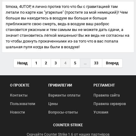
timoxa, 4UTOP, я лично против того что бы с гравитацией там
летали по карте как "угарелые" (простите за мой немецкий)! Чем
больше вы находитесь в воздухе вы больше и больше
приближаете свою смерть, ведь в воздухе ваш разброс
становится ужасным и тем самым вы не можете дать сдачи, а
значит становитесь лёгкой мишенью! Вы же ведь не согласны на
то чтобы дохнуть прокаченными из-за того что в вас попала
шальная пуля когда вы были в воздухе!
Назад
1
2
3
4
5
...
33
Вперед
О ПРОЕКТЕ
ПРИВИЛЕГИИ
РЕГЛАМЕНТ
Контакты
Варианты оплаты
Правила сайта
Пользователи
Цены
Правила серверов
Новости
Вопросы-ответы
Условия
COUNTER STRIKE
Скачайте Counter Strike 1.6 от наших партнёров