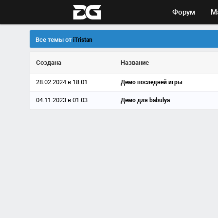
Форум
М
Все темы от
iTristan
Создана
Название
28.02.2024 в 18:01
Демо последней игры
04.11.2023 в 01:03
Демо для babulya