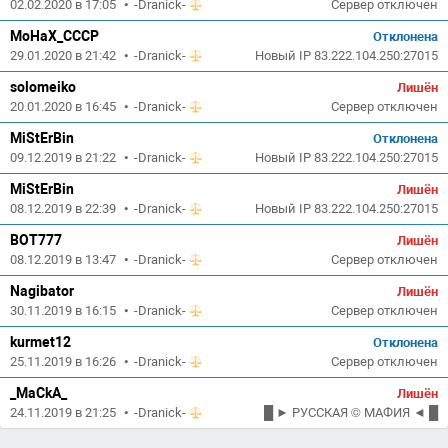
02.02.2020 в 17:05
•
-Dranick-
Сервер отключен
MoHaX_CCCP
Отклонена
29.01.2020 в 21:42
•
-Dranick-
Новый IP 83.222.104.250:27015
solomeiko
Лишён
20.01.2020 в 16:45
•
-Dranick-
Сервер отключен
MiStErBin
Отклонена
09.12.2019 в 21:22
•
-Dranick-
Новый IP 83.222.104.250:27015
MiStErBin
Лишён
08.12.2019 в 22:39
•
-Dranick-
Новый IP 83.222.104.250:27015
BOT777
Лишён
08.12.2019 в 13:47
•
-Dranick-
Сервер отключен
Nagibator
Лишён
30.11.2019 в 16:15
•
-Dranick-
Сервер отключен
kurmet12
Отклонена
25.11.2019 в 16:26
•
-Dranick-
Сервер отключен
_MaCkA_
Лишён
24.11.2019 в 21:25
•
-Dranick-
█ ► РУССКАЯ © МАФИЯ ◄ █