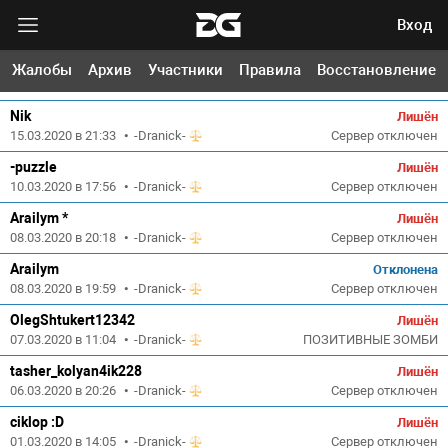
Вход
LENIN
Лишён
Жалобы
Архив
Участники
Правила
Восстановление
18.03.2020 в 16:29
•
-Dranick-
ПОЗИТИВНЫЕ ЗОМБИ
Nik
Лишён
15.03.2020 в 21:33
•
-Dranick-
Сервер отключен
-puzzle
Лишён
10.03.2020 в 17:56
•
-Dranick-
Сервер отключен
Arailym *
Лишён
08.03.2020 в 20:18
•
-Dranick-
Сервер отключен
Arailym
Отклонена
08.03.2020 в 19:59
•
-Dranick-
Сервер отключен
OlegShtukert12342
Лишён
07.03.2020 в 11:04
•
-Dranick-
ПОЗИТИВНЫЕ ЗОМБИ
tasher_kolyan4ik228
Лишён
06.03.2020 в 20:26
•
-Dranick-
Сервер отключен
ciklop :D
Лишён
01.03.2020 в 14:05
•
-Dranick-
Сервер отключен