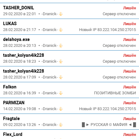
TASHER_DONIL
Лишён
29.02.2020 в 22:01
•
-Dranick-
Сервер отключен
LUKAS
Лишён
28.02.2020 в 21:17
•
-Dranick-
Новый IP 83.222.104.250:27015
delahoya.exe
Лишён
28.02.2020 в 20:13
•
-Dranick-
Сервер отключен
tasher_kolyan4ik228
Лишён
28.02.2020 в 18:23
•
-Dranick-
Сервер отключен
tasher_kolyan4ik228
Лишён
28.02.2020 в 17:09
•
-Dranick-
Сервер отключен
Falkon
Лишён
28.02.2020 в 16:39
•
-Dranick-
ПОЗИТИВНЫЕ ЗОМБИ
PARMIZAN
Лишён
14.02.2020 в 19:08
•
-Dranick-
Новый IP 83.222.104.250:27015
Fragtale
Лишён
09.02.2020 в 13:26
•
-Dranick-
█ ► РУССКАЯ © МАФИЯ ◄ █
Flex_Lord
Лишён