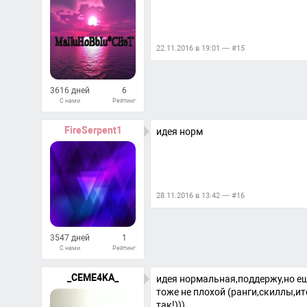
22.11.2016 в 19:01 — #15
3616 дней
6
С нами
Рейтинг
352
Ответов
FireSerpent1
идея норм
28.11.2016 в 13:42 — #16
3547 дней
1
С нами
Рейтинг
112
Ответов
_CEME4KA_
идея нормальная,поддержу,но ещ
тоже не плохой (ранги,скиллы,и
так!)))