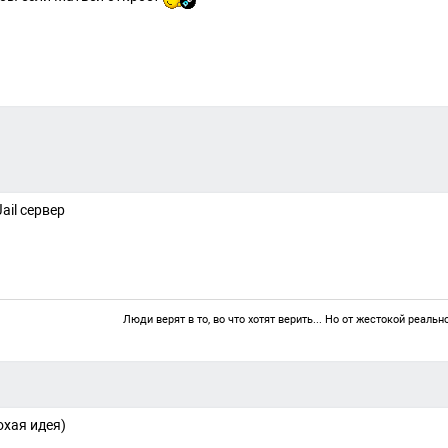
ail сервер
Люди верят в то, во что хотят верить... Но от жестокой реаль
охая идея)