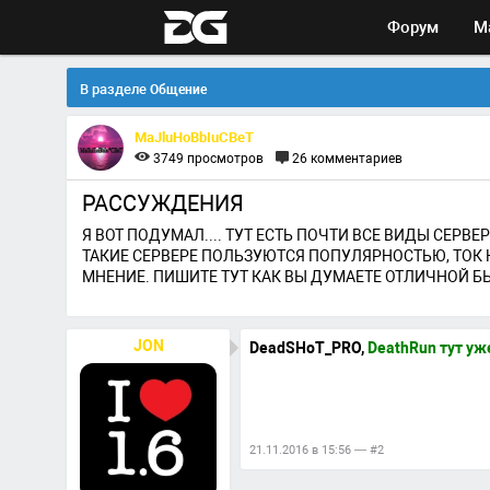
Форум
М
В разделе
Общение
MaJluHoBbIuCBeT
3749
просмотров
26
комментариев
РАССУЖДЕНИЯ
Я ВОТ ПОДУМАЛ.... ТУТ ЕСТЬ ПОЧТИ ВСЕ ВИДЫ СЕРВ
ТАКИЕ СЕРВЕРЕ ПОЛЬЗУЮТСЯ ПОПУЛЯРНОСТЬЮ, ТОК НЕ
МНЕНИЕ. ПИШИТЕ ТУТ КАК ВЫ ДУМАЕТЕ ОТЛИЧНОЙ Б
JON
DeadSHoT_PRO,
DeathRun тут уж
21.11.2016 в 15:56 — #2