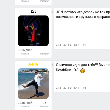
С нами
Рейтинг
561
Ответов
Zet
JON, потому что дезран не так п
возможности крутые а в дезране
21.11.2016 в 18:37 — #7
3565 дней
0
С нами
Рейтинг
52
Ответов
JoNNy
Отличная идея для тебя!!! Выключ
DeathRun...ХЗ.
21.11.2016 в 18:43 — #8
3738 дней
25
С нами
Рейтинг