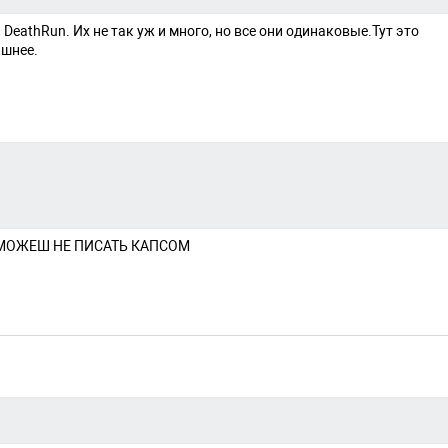
DeathRun. Их не так уж и много, но все они одинаковые.Тут это
ишнее.
 И МОЖЕШ НЕ ПИСАТЬ КАПСОМ