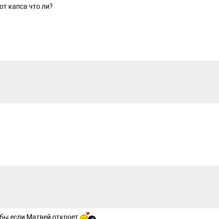
от капса что ли?
о бы если Матвей откроет