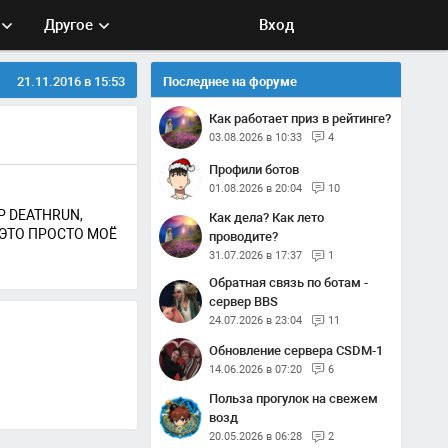
Другое
Вход
21.11.2016 в 15:53
Последнее на форуме
Как работает приз в рейтинге?
03.08.2026 в 10:33
4
Профили ботов
01.08.2026 в 20:04
10
Р DEATHRUN,
Как дела? Как лето
 ЭТО ПРОСТО МОЁ
проводите?
31.07.2026 в 17:37
1
Обратная связь по ботам -
сервер BBS
24.07.2026 в 23:04
11
Обновление сервера CSDM-1
14.06.2026 в 07:20
6
Польза прогулок на свежем
возд
20.05.2026 в 06:28
2