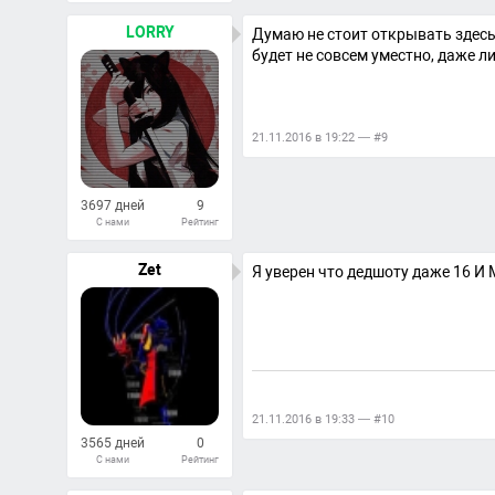
201
Ответов
LORRY
Думаю не стоит открывать здесь 
будет не совсем уместно, даже л
21.11.2016 в 19:22 — #9
3697 дней
9
С нами
Рейтинг
152
Ответов
Zet
Я уверен что дедшоту даже 16
21.11.2016 в 19:33 — #10
3565 дней
0
С нами
Рейтинг
52