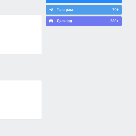
Телеграм
70+
Дискорд
280+