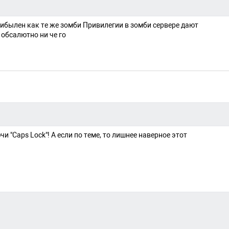
рибылен как те же зомби Привилегии в зомби сервере дают
 обсалютно ни че го
и "Caps Lock"! А если по теме, то лишнее наверное этот