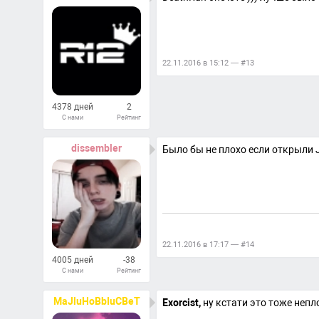
22.11.2016 в 15:12 — #13
4378 дней
2
С нами
Рейтинг
114
Ответов
dissembler
Было бы не плохо если открыли J
22.11.2016 в 17:17 — #14
4005 дней
-38
С нами
Рейтинг
223
Ответов
MaJluHoBbIuCBeT
Exorcist,
ну кстати это тоже непл