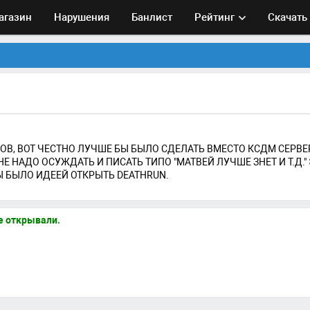
агазин
Нарушения
Банлист
Рейтинг
Скачать
ЕРОВ, ВОТ ЧЕСТНО ЛУЧШЕ БЫ БЫЛО СДЕЛАТЬ ВМЕСТО КСДМ СЕРВЕ
 НАДО ОСУЖДАТЬ И ПИСАТЬ ТИПО "МАТВЕЙ ЛУЧШЕ ЗНЕТ И Т.Д."
Ы БЫЛО ИДЕЕЙ ОТКРЫТЬ DEATHRUN.
е открывали.