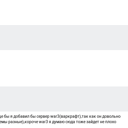
е бы я добавил бы сервер war3(варкрафт),так как он довольно
темы разные),короче war3 я думаю сюда тоже зайдет не плохо