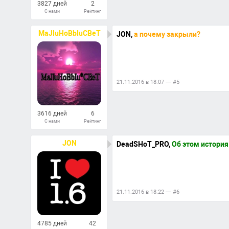
3827 дней
2
С нами
Рейтинг
58
Ответов
MaJluHoBbIuCBeT
JON,
а почему закрыли?
21.11.2016 в 18:07 — #5
3616 дней
6
С нами
Рейтинг
352
Ответов
JON
DeadSHoT_PRO,
Об этом история
21.11.2016 в 18:22 — #6
4785 дней
42