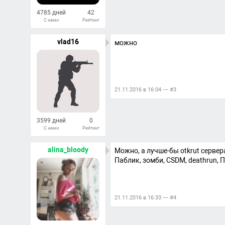
4785 дней
42
С нами
Рейтинг
561
Ответов
vlad16
можно
21.11.2016 в 16:04 — #3
3599 дней
0
С нами
Рейтинг
23
Ответов
alina_bloody
Можно, а лучше-бы otkrut сервер
Паблик, зомби, CSDM, deathrun, П
21.11.2016 в 16:33 — #4