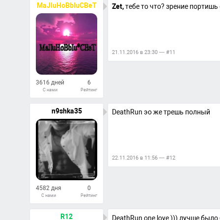
Ответов
MaJluHoBbIuCBeT
Zet,
тебе то что? зрение портишь 
21.11.2016 в 23:30 — #11
3616 дней
6
С нами
Рейтинг
352
Ответов
n9shka35
DeathRun эо же трешь полный
22.11.2016 в 11:56 — #12
4582 дня
0
С нами
Рейтинг
791
Ответов
R12
DeathRun one love ))) лучше был