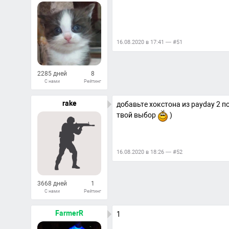
16.08.2020 в 17:41 — #51
2285 дней
8
С нами
Рейтинг
29
Ответов
rake
добавьте хокстона из payday 2 п
твой выбор
)
16.08.2020 в 18:26 — #52
3668 дней
1
С нами
Рейтинг
1
Ответов
FarmerR
1