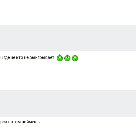
н где не кто не выигрывает.
урса потом поймешь