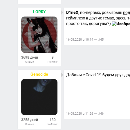
27
Ответов
LORRY
D1neX,
во-первых, розыгрыш
под
геймплею в других темах, здесь
т
просто так, дорогуша?)
16.08.2020 в 10:14 — #45
3698 дней
9
С нами
Рейтинг
152
Ответов
Genocide
Добавьте Covid-19 будем друг др
16.08.2020 в 11:26 — #46
3258 дней
130
С нами
Рейтинг