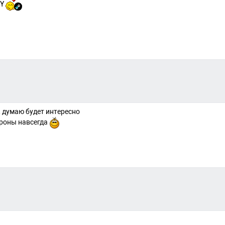
RY
 , думаю будет интересно
троны навсегда