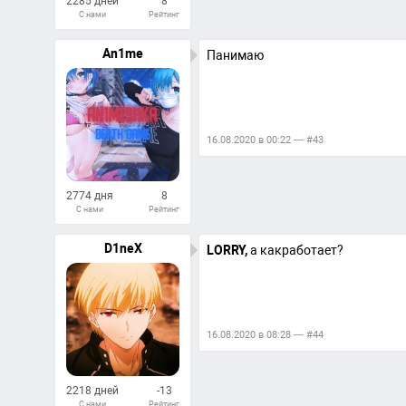
2285 дней
8
С нами
Рейтинг
29
Ответов
An1me
Панимаю
16.08.2020 в 00:22 — #43
2774 дня
8
С нами
Рейтинг
18
Ответов
D1neX
LORRY,
а какработает?
16.08.2020 в 08:28 — #44
2218 дней
-13
С нами
Рейтинг