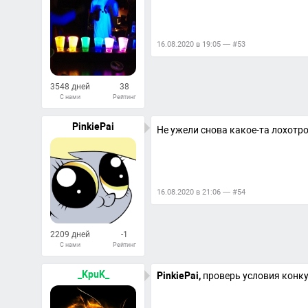
16.08.2020 в 19:05 — #53
3548 дней
38
С нами
Рейтинг
25
Ответов
PinkiePai
Не ужели снова какое-та лохотро
16.08.2020 в 21:06 — #54
2209 дней
-1
С нами
Рейтинг
10
Ответов
_KpuK_
PinkiePai,
проверь условия конк