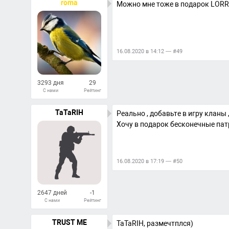
roma
Можно мне тоже в подарок LOR
16.08.2020 в 14:12 — #49
3293 дня
29
С нами
Рейтинг
296
Ответов
TaTaRIH
Реально , добавьте в игру кланы
Хочу в подарок бесконечные па
16.08.2020 в 17:19 — #50
2647 дней
-1
С нами
Рейтинг
3
Ответов
TRUST ME
TaTaRIH, размечтплся)