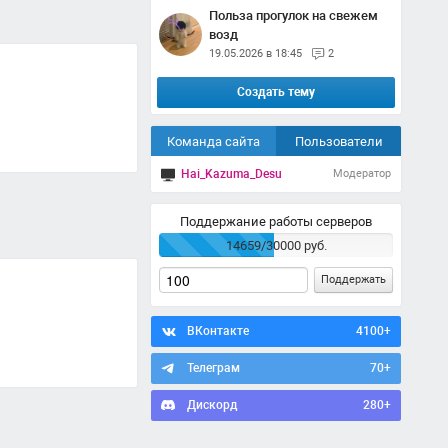
Польза прогулок на свежем
возд
19.05.2026 в 18:45
2
Создать тему
Команда сайта
Пользователи
Hai_Kazuma_Desu
Модератор
Поддержание работы серверов
14659/30000 руб.
Поддержать
ВКонтакте
4100+
Телеграм
70+
Дискорд
280+