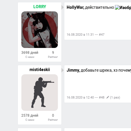
1326
Ответов
LORRY
HollyWar,
действительно
16.08.2020 в 11:31 — #47
3698 дней
9
С нами
Рейтинг
152
Ответов
misti4eskii
Jimmy,
добавьте шрека, хз почем
16.08.2020 в 12:40 — #48
(1 раз)
2578 дней
0
С нами
Рейтинг
2
Ответов