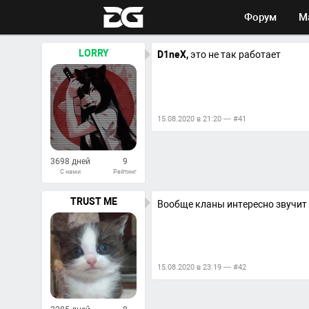
Форум
М
LORRY
D1neX,
это не так работает
15.08.2020 в 21:20 — #41
3698 дней
9
С нами
Рейтинг
152
Ответов
TRUST ME
Вообще кланы интересно звучи
15.08.2020 в 23:19 — #42