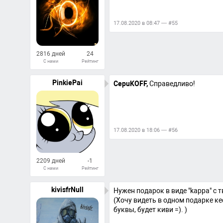
17.08.2020 в 08:47 — #55
2816 дней
24
С нами
Рейтинг
104
Ответов
PinkiePai
CepuKOFF,
Справедливо!
17.08.2020 в 18:06 — #56
2209 дней
-1
С нами
Рейтинг
10
Ответов
kivisfrNull
Нужен подарок в виде "kappa" с т
(Хочу видеть в одном подарке кеф
буквы, будет киви =). )