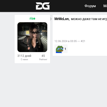
Форум
М
rise
MrMcLon,
можно даже там не игра
12.06.2024 в 03:05 — #21
1
3112 дней
45
С нами
Рейтинг
130
Ответов