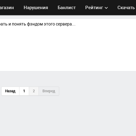
агазин
Нарушения
Банлист
Рейтинг
Скачать
ть и понять фэндом этого сервера...
Назад
1
2
Вперед