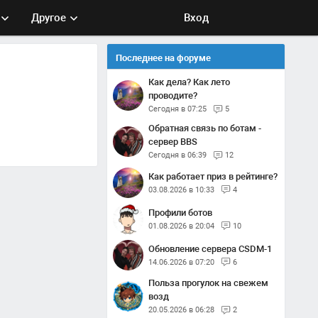
Другое
Вход
Последнее на форуме
Как дела? Как лето
проводите?
Сегодня в 07:25
5
Обратная связь по ботам -
сервер BBS
Сегодня в 06:39
12
Как работает приз в рейтинге?
03.08.2026 в 10:33
4
Профили ботов
01.08.2026 в 20:04
10
Обновление сервера CSDM-1
14.06.2026 в 07:20
6
Польза прогулок на свежем
возд
20.05.2026 в 06:28
2