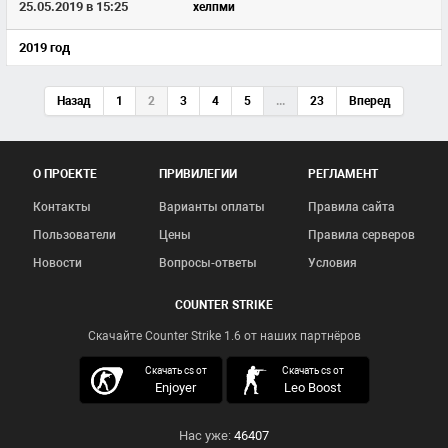
25.05.2019 в 15:25
хелпми
2019 год
Назад
1
2
3
4
5
...
23
Вперед
О ПРОЕКТЕ
ПРИВИЛЕГИИ
РЕГЛАМЕНТ
Контакты
Варианты оплаты
Правила сайта
Пользователи
Цены
Правила серверов
Новости
Вопросы-ответы
Условия
COUNTER STRIKE
Скачайте Counter Strike 1.6 от наших партнёров
скачать кс 1.6
Скачать cs от
Скачать cs от
Enjoyer
Leo Boost
Нас уже:
46407