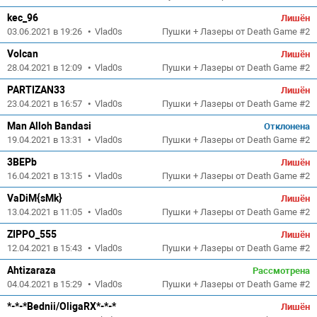
kec_96
Лишён
03.06.2021 в 19:26
•
Vlad0s
Пушки + Лазеры от Death Game #2
Volcan
Лишён
28.04.2021 в 12:09
•
Vlad0s
Пушки + Лазеры от Death Game #2
PARTIZAN33
Лишён
23.04.2021 в 16:57
•
Vlad0s
Пушки + Лазеры от Death Game #2
Man Alloh Bandasi
Отклонена
19.04.2021 в 13:31
•
Vlad0s
Пушки + Лазеры от Death Game #2
3BEPb
Лишён
16.04.2021 в 13:15
•
Vlad0s
Пушки + Лазеры от Death Game #2
VaDiM{sMk}
Лишён
13.04.2021 в 11:05
•
Vlad0s
Пушки + Лазеры от Death Game #2
ZIPPO_555
Лишён
12.04.2021 в 15:43
•
Vlad0s
Пушки + Лазеры от Death Game #2
Ahtizaraza
Рассмотрена
04.04.2021 в 15:29
•
Vlad0s
Пушки + Лазеры от Death Game #2
*-*-*Bednii/OligaRX*-*-*
Лишён