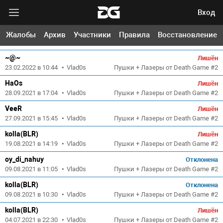
Вход
SNOW1993
Лишён
Жалобы
Архив
Участники
Правила
Восстановление
23.04.2022 в 20:36
•
Vlad0s
Пушки + Лазеры от Death Game #2
~@~
Лишён
23.02.2022 в 10:44
•
Vlad0s
Пушки + Лазеры от Death Game #2
HaOs
Лишён
28.09.2021 в 17:04
•
Vlad0s
Пушки + Лазеры от Death Game #2
VeeR
Лишён
27.09.2021 в 15:45
•
Vlad0s
Пушки + Лазеры от Death Game #2
kolla(BLR)
Лишён
19.08.2021 в 14:19
•
Vlad0s
Пушки + Лазеры от Death Game #2
oy_di_nahuy
Отклонена
09.08.2021 в 11:05
•
Vlad0s
Пушки + Лазеры от Death Game #2
kolla(BLR)
Отклонена
09.08.2021 в 10:30
•
Vlad0s
Пушки + Лазеры от Death Game #2
kolla(BLR)
Лишён
04.07.2021 в 22:30
•
Vlad0s
Пушки + Лазеры от Death Game #2